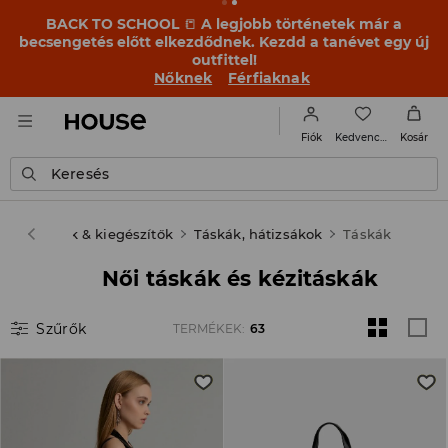
BACK TO SCHOOL
📒
A legjobb történetek már a
becsengetés előtt elkezdődnek. Kezdd a tanévet egy új
outfittel!
Nőknek
Férfiaknak
Kedvencek
Fiók
Kosár
Keresés
Női
Cipők & kiegészítők
Táskák, hátizsákok
Táskák
Női táskák és kézitáskák
Szűrők
TERMÉKEK
:
63