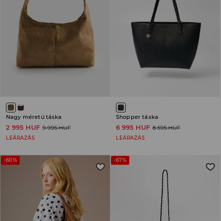
Nagy méretű táska
Shopper táska
2 995 HUF
6 995 HUF
9 995 HUF
8 595 HUF
LEÁRAZÁS
LEÁRAZÁS
-60%
-67%