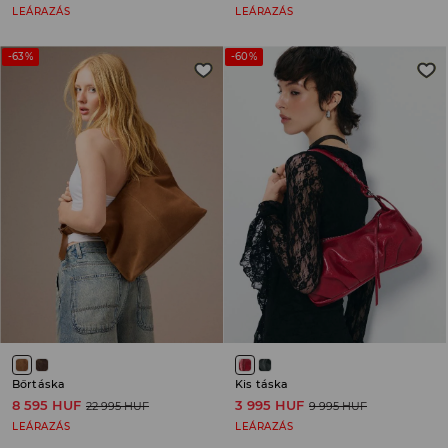
LEÁRAZÁS
LEÁRAZÁS
-63%
-60%
Bőrtáska
Kis táska
8 595 HUF
3 995 HUF
22 995 HUF
9 995 HUF
LEÁRAZÁS
LEÁRAZÁS