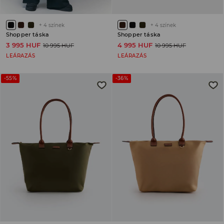
+
4
színek
+
4
színek
Shopper táska
Shopper táska
3 995 HUF
4 995 HUF
10 995 HUF
10 995 HUF
LEÁRAZÁS
LEÁRAZÁS
-55%
-36%