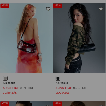
-35%
-35%
Kis táska
Kis táska
5 595 HUF
5 595 HUF
8 595 HUF
8 595 HUF
LEÁRAZÁS
LEÁRAZÁS
-57%
-28%