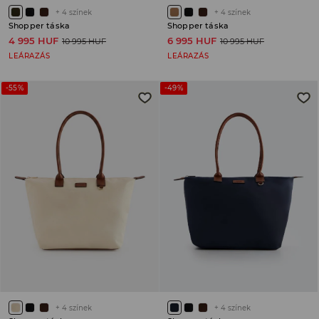
+
4
színek
+
4
színek
Shopper táska
Shopper táska
4 995 HUF
6 995 HUF
10 995 HUF
10 995 HUF
LEÁRAZÁS
LEÁRAZÁS
-55%
-49%
+
4
színek
+
4
színek