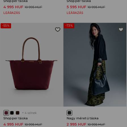
Shopper táska
Shopper táska
4 995 HUF
5 595 HUF
10 995 HUF
10 995 HUF
LEÁRAZÁS
LEÁRAZÁS
-55%
-73%
+
4
színek
Shopper táska
Nagy méretű táska
4 995 HUF
2 995 HUF
10 995 HUF
10 995 HUF