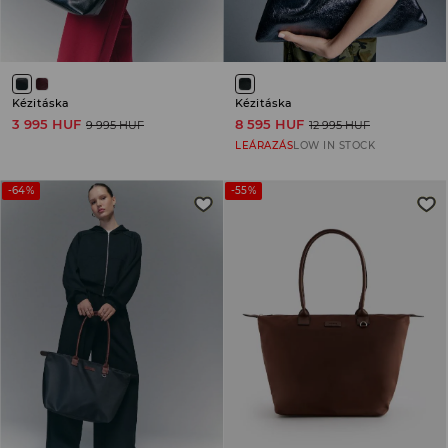
Kézitáska
Kézitáska
3 995 HUF
8 595 HUF
9 995 HUF
12 995 HUF
LEÁRAZÁS
LOW IN STOCK
-64%
-55%