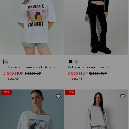
Kétrészes pizsamaszett Pingu
Kétrészes pizsamaszett
5 595 HUF
3 595 HUF
8 595 HUF
12 995 HUF
LEÁRAZÁS
LEÁRAZÁS
-30%
-57%