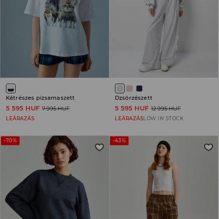
Kétrészes pizsamaszett
Dzsörzészett
5 595 HUF
5 595 HUF
7 995 HUF
12 995 HUF
LEÁRAZÁS
LEÁRAZÁS
LOW IN STOCK
-70%
-43%