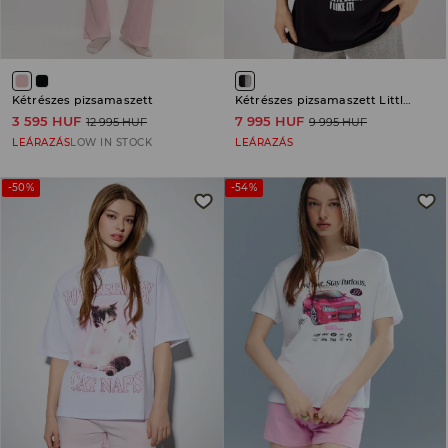
Kétrészes pizsamaszett
Kétrészes pizsamaszett Little My
3 595 HUF
7 995 HUF
12 995 HUF
9 995 HUF
LEÁRAZÁS
LOW IN STOCK
LEÁRAZÁS
-50%
-54%