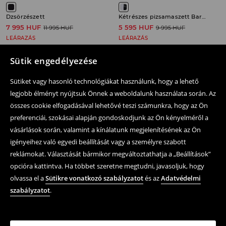
Dzsörzészett
Kétrészes pizsamaszett Barbie
7 995 HUF
5 595 HUF
11 995 HUF
9 995 HUF
LEÁRAZÁS
LEÁRAZÁS
Sütik engedélyezése
Sütiket vagy hasonló technológiákat használunk, hogy a lehető
legjobb élményt nyújtsuk Önnek a weboldalunk használata során. Az
Kövessen minket
összes cookie elfogadásával lehetővé teszi számunkra, hogy az Ön
preferenciái, szokásai alapján gondoskodjunk az Ön kényelméről a
vásárlások során, valamint a kínálatunk megjelenítésének az Ön
Segítség és kapcsolatfelvétel
igényeihez való egyedi beállítását vagy a személyre szabott
reklámokat. Választását bármikor megváltoztathatja a „Beállítások”
Online vásárlás
opcióra kattintva. Ha többet szeretne megtudni, javasoljuk, hogy
Felhasználási feltételek és adatvédelmi szabályzat
olvassa el a
Sütikre vonatkozó szabályzatot
és az
Adatvédelmi
szabályzatot
.
Jogi kérdések
LPP