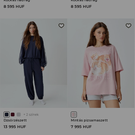
Kockás nadrág
Kockás nadrág
8 595 HUF
8 595 HUF
+
2
színek
Dzsörzészett
Mintás pizsamaszett
13 995 HUF
7 995 HUF