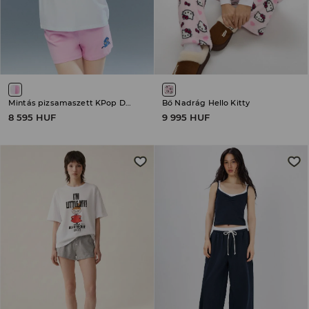
Mintás pizsamaszett KPop Demon Hunters
Bő Nadrág Hello Kitty
8 595 HUF
9 995 HUF