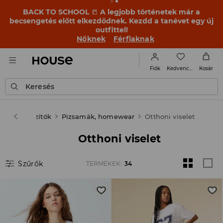
BACK TO SCHOOL
📒
A legjobb történetek már a
becsengetés előtt elkezdődnek. Kezdd a tanévet egy új
outfittel!
Nőknek
Férfiaknak
Kedvencek
Fiók
Kosár
Keresés
k & kiegészítők
Pizsamák, homewear
Otthoni viselet
Otthoni viselet
Szűrők
TERMÉKEK
:
34