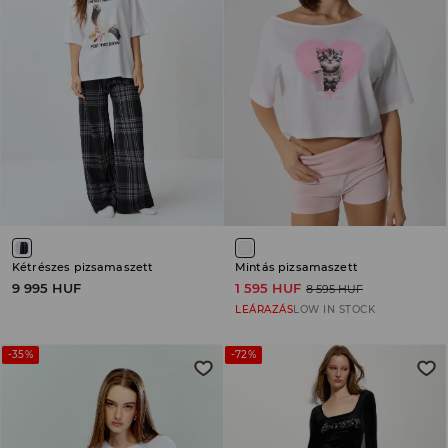
Kétrészes pizsamaszett
Mintás pizsamaszett
9 995 HUF
1 595 HUF
8 595 HUF
LEÁRAZÁS
LOW IN STOCK
-35%
-72%