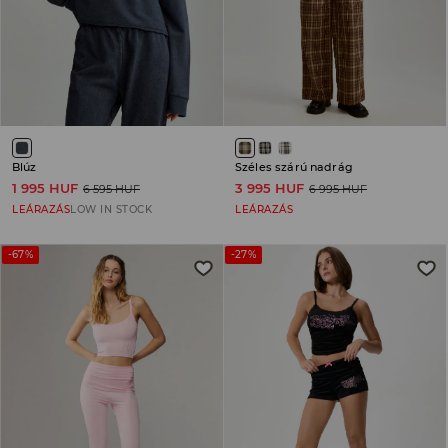
Blúz
Széles szárú nadrág
1 995 HUF
3 995 HUF
6 595 HUF
6 995 HUF
LEÁRAZÁS
LOW IN STOCK
LEÁRAZÁS
-67%
-27%