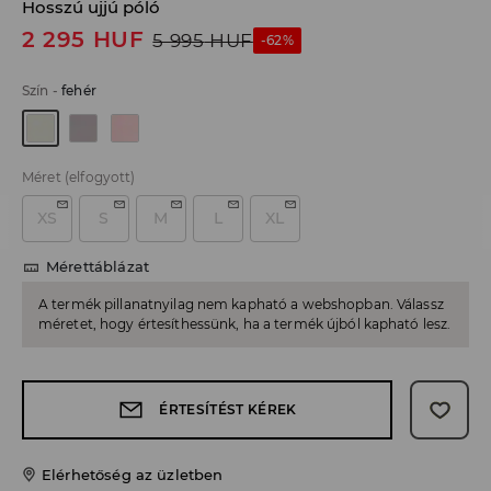
Hosszú ujjú póló
2 295
HUF
5 995
HUF
-62%
Szín
-
fehér
Méret
(elfogyott)
XS
S
M
L
XL
Mérettáblázat
A termék pillanatnyilag nem kapható a webshopban. Válassz
méretet, hogy értesíthessünk, ha a termék újból kapható lesz.
ÉRTESÍTÉST KÉREK
Elérhetőség az üzletben