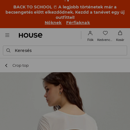
BACK TO SCHOOL
📒
A legjobb történetek már a
becsengetés előtt elkezdődnek. Kezdd a tanévet egy új
outfittel!
Nőknek
Férfiaknak
Kedvencek
Fiók
Kosár
Keresés
Crop top