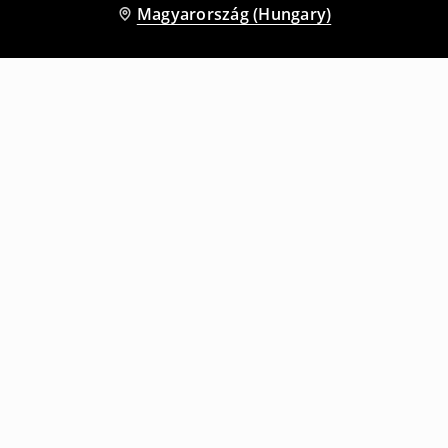
Magyarország (Hungary)
Más vásárlók is választották
Hosszú ujjú póló
Hosszú ujjú póló