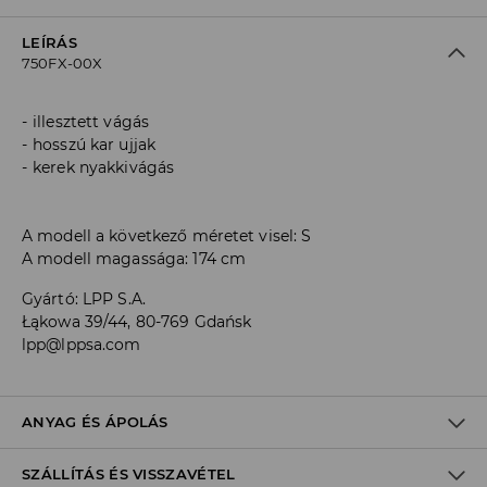
LEÍRÁS
750FX-00X
illesztett vágás
hosszú kar ujjak
kerek nyakkivágás
A modell a következő méretet visel: S
A modell magassága: 174 cm
Gyártó
:
LPP S.A.
Łąkowa 39/44, 80-769 Gdańsk
lpp@lppsa.com
ANYAG ÉS ÁPOLÁS
SZÁLLÍTÁS ÉS VISSZAVÉTEL
ELSŐ SZÖVET
:
95% POLIÉSZTER, 5% ELASZTÁN