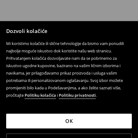
Dozvoli kolačiće
Mi koristimo kolačiće ili slične tehnologije da bismo vam ponudili
najbolje moguće iskustvo dok koristite našu web stranicu.
Prihvatanjem kolačića dozvoljavate nam da se pobrinemo za
iskustvo ugodne kupovine, bazirano na vašim ličnim izborima i
navikama, jer prilagođavamo prikaz proizvoda i usluga vašim
potrebama ili personalizovanom oglašavanju. Svoj izbor možete
promijeniti bilo kada u Podešavanjima, a ako želite saznati više,
pročitajte
Politiku kolačića
i
Politiku privatnosti
.
OK