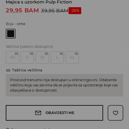
Majica s uzorkom Pulp Fiction
29,95
BAM
39,95
BAM
-25%
Boja
-
crno
Veličina
(uskoro dostupno)
XS
S
M
L
XL
Tablica veličina
Proizvod trenutno nije dostupan u online trgovini. Odaberite
veličinu koja vas zanima da se prijavite za upozorenje koje vas
obavještava o dostupnosti.
OBAVIJESTI ME