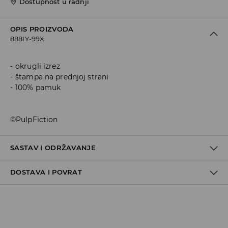
Dostupnost u radnji
OPIS PROIZVODA
888IY-99X
okrugli izrez
štampa na prednjoj strani
100% pamuk
©PulpFiction
SASTAV I ODRŽAVANJE
DOSTAVA I POVRAT
100% COTTON
Politika dostave
Preuzimanje u trgovini