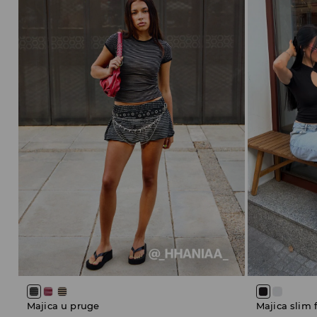
Majica u pruge
Majica slim f