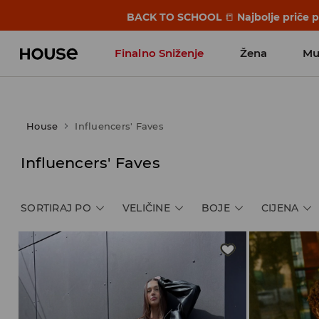
BACK TO SCHOOL
📒
Najbolje priče 
Finalno Sniženje
Žena
Mu
House
Influencers' Faves
Influencers' Faves
SORTIRAJ PO
VELIČINE
BOJE
CIJENA