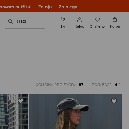
 novom outfitu!
Za nju
Za njega
Traži
BA
Nalog
Omiljeno
Korpa
KOLIČINA PROIZVODA
:
87
POGLEDAJ
:
4
5