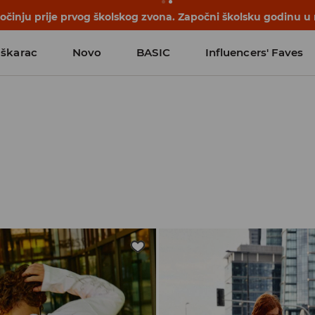
počinju prije prvog školskog zvona. Započni školsku godinu u
škarac
Novo
BASIC
Influencers' Faves