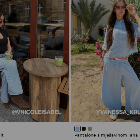
it
Pantalone s mješavinom lana