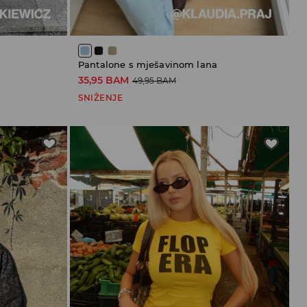
Pantalone s mješavinom lana
35,95 BAM
49,95 BAM
SNIŽENJE