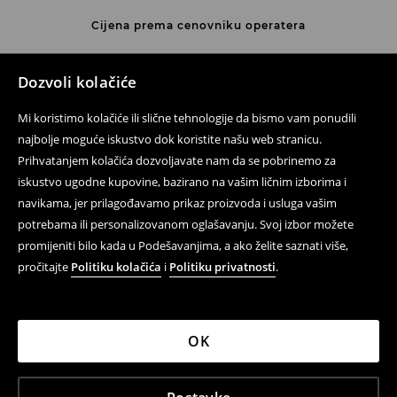
Cijena prema cenovniku operatera
Kontaktirajte nas
Dozvoli kolačiće
Kontakt obrazac
Mi koristimo kolačiće ili slične tehnologije da bismo vam ponudili
Prati nas
najbolje moguće iskustvo dok koristite našu web stranicu.
Prihvatanjem kolačića dozvoljavate nam da se pobrinemo za
iskustvo ugodne kupovine, bazirano na vašim ličnim izborima i
navikama, jer prilagođavamo prikaz proizvoda i usluga vašim
Pomoć i kontakt
potrebama ili personalizovanom oglašavanju. Svoj izbor možete
Pravila korištenja
promijeniti bilo kada u Podešavanjima, a ako želite saznati više,
pročitajte
Politiku kolačića
i
Politiku privatnosti
.
Politika privatnosti
LPP
OK
LPP BH d.o.o., Kralja Petra I Karađorđevića 105, 78000