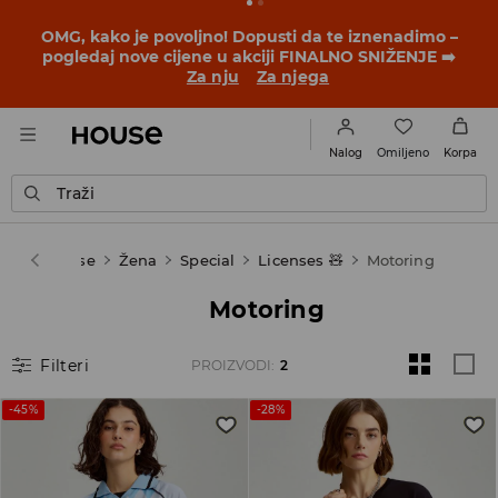
OMG, kako je povoljno! Dopusti da te iznenadimo –
pogledaj nove cijene u akciji FINALNO SNIŽENJE ➡️
Za nju
Za njega
Omiljeno
Nalog
Korpa
Traži
House
Žena
Special
Licenses 🧸
Motoring
Motoring
Filteri
PROIZVODI
:
2
-45%
-28%