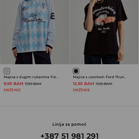
Majica s dugim rukavima Ford Mustang
Majica s uzorkom Ford Thunderbird
9,95 BAM
12,95 BAM
17,95 BAM
17,95 BAM
SNIŽENJE
SNIŽENJE
Linija za pomoć
+387 51 981 291