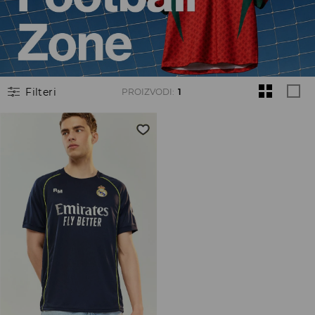
Filteri
PROIZVODI
:
1