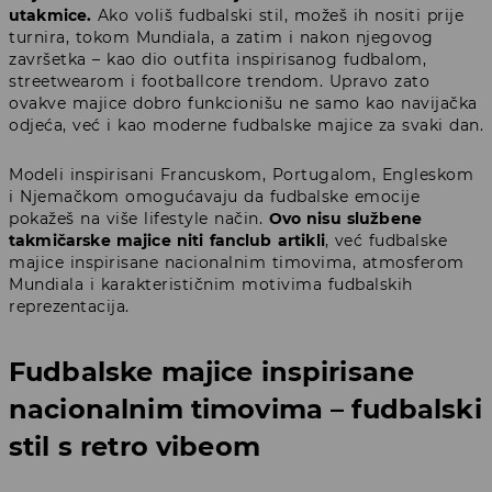
utakmice.
Ako voliš fudbalski stil, možeš ih nositi prije
turnira, tokom Mundiala, a zatim i nakon njegovog
završetka – kao dio outfita inspirisanog fudbalom,
streetwearom i footballcore trendom. Upravo zato
ovakve majice dobro funkcionišu ne samo kao navijačka
odjeća, već i kao moderne fudbalske majice za svaki dan.
Modeli inspirisani Francuskom, Portugalom, Engleskom
i Njemačkom omogućavaju da fudbalske emocije
pokažeš na više lifestyle način.
Ovo nisu službene
takmičarske majice niti fanclub artikli
, već fudbalske
majice inspirisane nacionalnim timovima, atmosferom
Mundiala i karakterističnim motivima fudbalskih
reprezentacija.
Fudbalske majice inspirisane
nacionalnim timovima – fudbalski
stil s retro vibeom