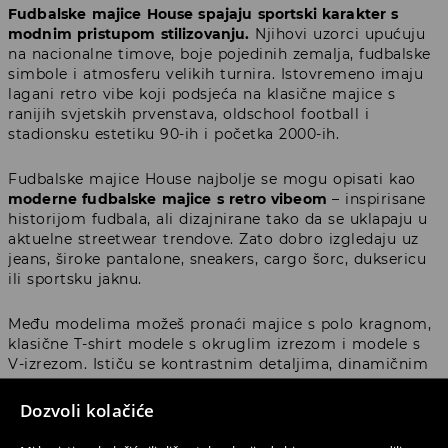
Fudbalske majice House spajaju sportski karakter s
modnim pristupom stilizovanju.
Njihovi uzorci upućuju
na nacionalne timove, boje pojedinih zemalja, fudbalske
simbole i atmosferu velikih turnira. Istovremeno imaju
lagani retro vibe koji podsjeća na klasične majice s
ranijih svjetskih prvenstava, oldschool football i
stadionsku estetiku 90-ih i početka 2000-ih.
Fudbalske majice House najbolje se mogu opisati kao
moderne fudbalske majice s retro vibeom
– inspirisane
historijom fudbala, ali dizajnirane tako da se uklapaju u
aktuelne streetwear trendove. Zato dobro izgledaju uz
jeans, široke pantalone, sneakers, cargo šorc, duksericu
ili sportsku jaknu.
Među modelima možeš pronaći majice s polo kragnom,
klasične T-shirt modele s okruglim izrezom i modele s
V-izrezom. Ističu se kontrastnim detaljima, dinamičnim
uzorcima, vezenim amblemima, brojevima na leđima i
bojama koje se povezuju s konkretnim nacionalnim
Dozvoli kolačiće
timovima. To su majice koje možeš nositi kao navijački
outfit, ali i kao svakodnevni dio garderobe u