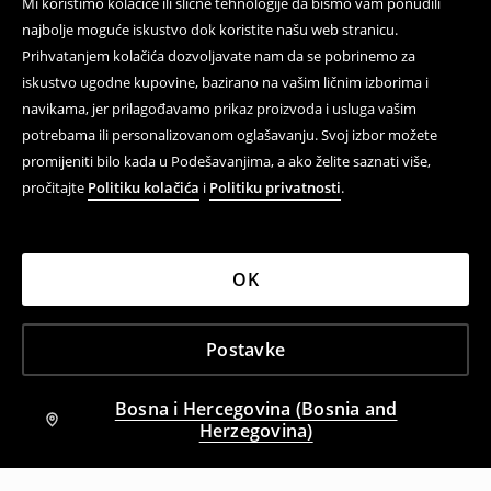
Mi koristimo kolačiće ili slične tehnologije da bismo vam ponudili
footballcore stilu.
najbolje moguće iskustvo dok koristite našu web stranicu.
Prihvatanjem kolačića dozvoljavate nam da se pobrinemo za
Prije Mundiala, tokom Mundiala i
iskustvo ugodne kupovine, bazirano na vašim ličnim izborima i
navikama, jer prilagođavamo prikaz proizvoda i usluga vašim
nakon njega – kako nositi
potrebama ili personalizovanom oglašavanju. Svoj izbor možete
fudbalske majice?
promijeniti bilo kada u Podešavanjima, a ako želite saznati više,
pročitajte
Politiku kolačića
i
Politiku privatnosti
.
Fudbalske majice inspirisane nacionalnim timovima
možeš nositi tokom cijele sezone fudbalskih emocija.
Prije Mundiala dobro funkcionišu kao element outfita
OK
koji gradi atmosferu nadolazećeg turnira. Tokom
Mundiala odličan su izbor za gledanje utakmica s
prijateljima, kućno druženje, izlazak u grad ili putovanje
Postavke
povezano s navijanjem.
Nakon Mundiala ovakve majice i dalje imaju smisla,
Bosna i Hercegovina (Bosnia and
posebno ako voliš fudbal i sportski streetwear.
To su
Herzegovina)
modeli koji ne završavaju s posljednjom utakmicom
turnira
– možeš ih nositi i kasnije kao fudbalske lifestyle
majice, dio blokecore stila ili udoban T-shirt s