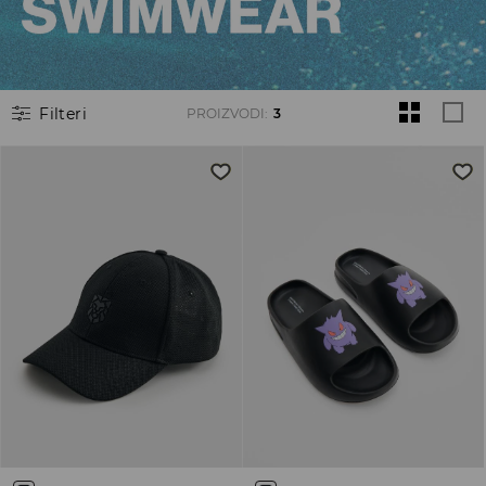
Filteri
PROIZVODI
:
3