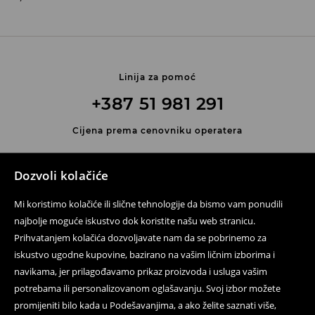
Linija za pomoć
+387 51 981 291
Cijena prema cenovniku operatera
Kontaktirajte nas
Dozvoli kolačiće
Kontakt obrazac
Mi koristimo kolačiće ili slične tehnologije da bismo vam ponudili
Prati nas
najbolje moguće iskustvo dok koristite našu web stranicu.
Prihvatanjem kolačića dozvoljavate nam da se pobrinemo za
iskustvo ugodne kupovine, bazirano na vašim ličnim izborima i
navikama, jer prilagođavamo prikaz proizvoda i usluga vašim
Pomoć i kontakt
potrebama ili personalizovanom oglašavanju. Svoj izbor možete
Pravila korištenja
promijeniti bilo kada u Podešavanjima, a ako želite saznati više,