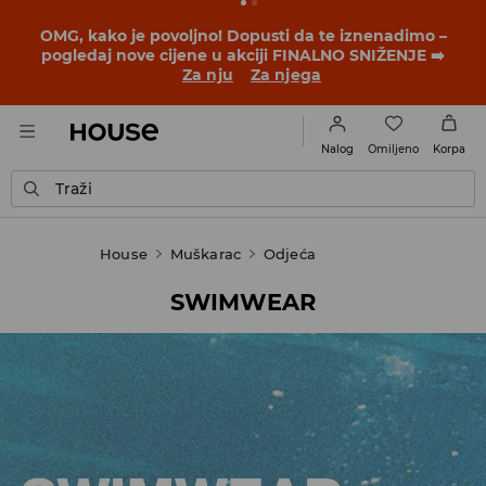
BACK TO SCHOOL
📒
Najbolje priče počinju prije prvog
školskog zvona. Započni školsku godinu u novom
outfitu!
Za nju
Za njega
Omiljeno
Nalog
Korpa
Traži
House
Muškarac
Odjeća
SWIMWEAR