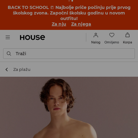
BACK TO SCHOOL
📒
Najbolje priče počinju prije prvog
školskog zvona. Započni školsku godinu u novom
outfitu!
Za nju
Za njega
Omiljeno
Nalog
Korpa
Traži
Za plažu