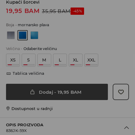
Kupaći šorcevi
19,95
BAM
35,95
BAM
-45%
Boja
-
mornarsko plava
Veličina
-
Odaberite veličinu
XS
S
M
L
XL
XXL
Tablica veličina
Dodaj
-
19,95
BAM
Dostupnost u radnji
OPIS PROIZVODA
836JK-59X