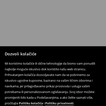
Dozvoli kolačiće
Mi koristimo kolačiće ili slične tehnologije da bismo vam ponudili
najbolje moguće iskustvo dok koristite našu web stranicu.
Prihvatanjem kolačića dozvoljavate nam da se pobrinemo za
iskustvo ugodne kupovine, bazirano na vašim ličnim izborima i
navikama, jer prilagođavamo prikaz proizvoda i usluga vašim
potrebama ili personalizovanom oglašavanju. Svoj izbor možete
promijeniti bilo kada u Podešavanjima, a ako želite saznati više,
pročitajte
Politiku kolačića
i
Politiku privatnosti
.