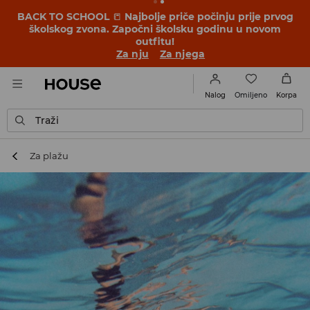
BACK TO SCHOOL
📒
Najbolje priče počinju prije prvog
školskog zvona. Započni školsku godinu u novom
outfitu!
Za nju
Za njega
Omiljeno
Nalog
Korpa
Traži
Za plažu