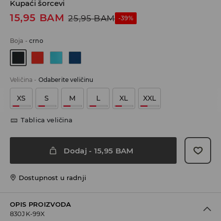
Kupaći šorcevi
15,95
BAM
25,95
BAM
-39%
Boja
-
crno
Veličina
-
Odaberite veličinu
XS
S
M
L
XL
XXL
Tablica veličina
Dodaj
-
15,95
BAM
Dostupnost u radnji
OPIS PROIZVODA
830JK-99X