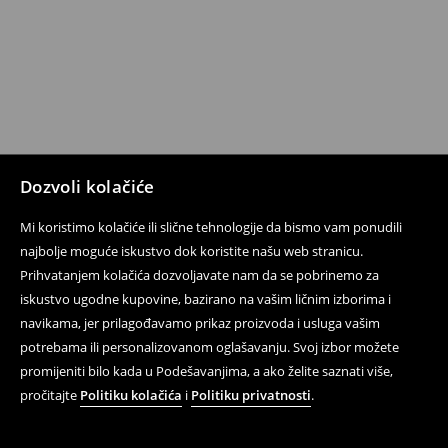
Dozvoli kolačiće
Mi koristimo kolačiće ili slične tehnologije da bismo vam ponudili
najbolje moguće iskustvo dok koristite našu web stranicu.
Prihvatanjem kolačića dozvoljavate nam da se pobrinemo za
iskustvo ugodne kupovine, bazirano na vašim ličnim izborima i
navikama, jer prilagođavamo prikaz proizvoda i usluga vašim
potrebama ili personalizovanom oglašavanju. Svoj izbor možete
promijeniti bilo kada u Podešavanjima, a ako želite saznati više,
pročitajte
Politiku kolačića
i
Politiku privatnosti
.