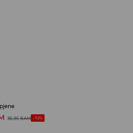
pjene
M
-72%
35,95
BAM