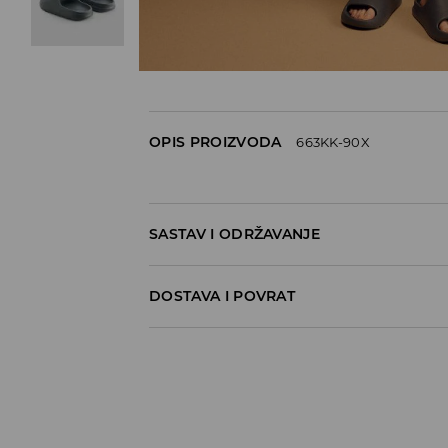
OPIS PROIZVODA
663KK-90X
SASTAV I ODRŽAVANJE
100% EVA
DOSTAVA I POVRAT
Politika dostave
Preuzimanje u trgovini
GRATIS
5-13 radnih dana