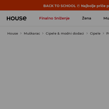
BACK TO SCHOOL
📒
Najbolje priče 
Finalno Sniženje
Žena
Mu
House
Muškarac
Cipele & modni dodaci
Cipele
P