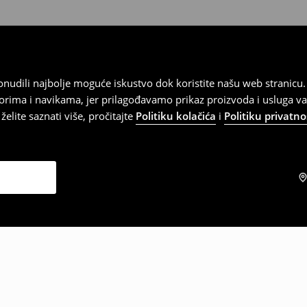
 ponudili najbolje moguće iskustvo dok koristite našu web strani
orima i navikama, jer prilagođavamo prikaz proizvoda i usluga v
elite saznati više, pročitajte
Politiku kolačića
i
Politiku privatno