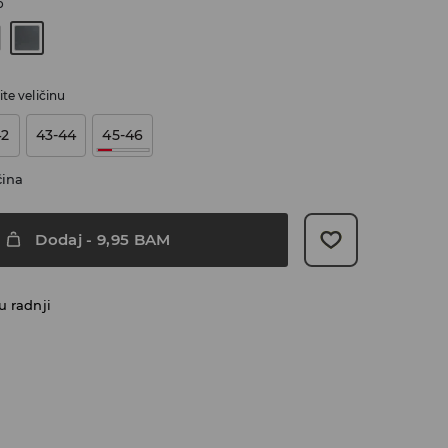
o
te veličinu
42
43-44
45-46
čina
Dodaj
-
9,95
BAM
u radnji