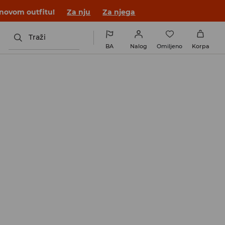
 novom outfitu!
Za nju
Za njega
Traži
BA
Nalog
Omiljeno
Korpa