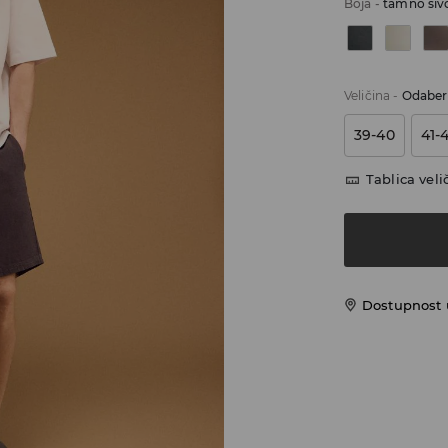
Boja
-
tamno siv
Veličina
-
Odaberi
39-40
41-
Tablica veli
Dostupnost 