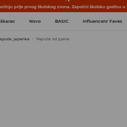
počinju prije prvog školskog zvona. Započni školsku godinu u
škarac
Novo
BASIC
Influencers' Faves
apuče, japanke
Papuče od pjene