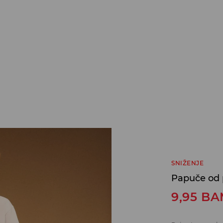
SNIŽENJE
Papuče od 
9,95
BA