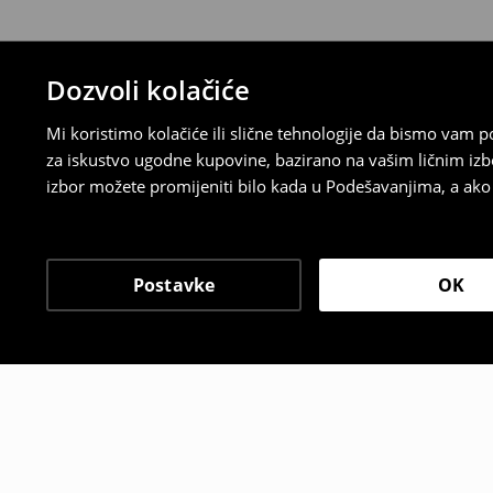
Dozvoli kolačiće
Mi koristimo kolačiće ili slične tehnologije da bismo vam
za iskustvo ugodne kupovine, bazirano na vašim ličnim izb
izbor možete promijeniti bilo kada u Podešavanjima, a ako ž
Postavke
OK