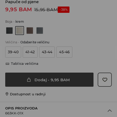
Papuče od pjene
9,95
BAM
15,95
BAM
-38%
Boja
-
krem
Veličina
-
Odaberite veličinu
39-40
41-42
43-44
45-46
Tablica veličina
Dodaj
-
9,95
BAM
Dostupnost u radnji
OPIS PROIZVODA
663KK-01X