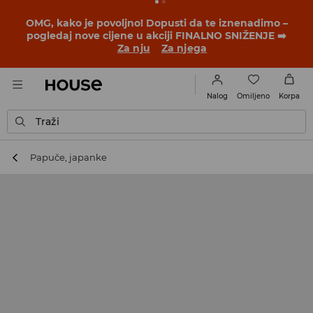
BACK TO SCHOOL
📒
Najbolje priče počinju prije prvog
školskog zvona. Započni školsku godinu u novom
outfitu!
Za nju
Za njega
Omiljeno
Nalog
Korpa
Traži
Papuče, japanke