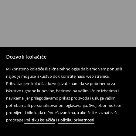
Dozvoli kolačiće
Mi koristimo kolačiće ili slične tehnologije da bismo vam ponudili
najbolje moguće iskustvo dok koristite našu web stranicu.
Prihvatanjem kolačića dozvoljavate nam da se pobrinemo za
iskustvo ugodne kupovine, bazirano na vašim ličnim izborima i
navikama, jer prilagođavamo prikaz proizvoda i usluga vašim
potrebama ili personalizovanom oglašavanju. Svoj izbor možete
promijeniti bilo kada u Podešavanjima, a ako želite saznati više,
pročitajte
Politiku kolačića
i
Politiku privatnosti
.