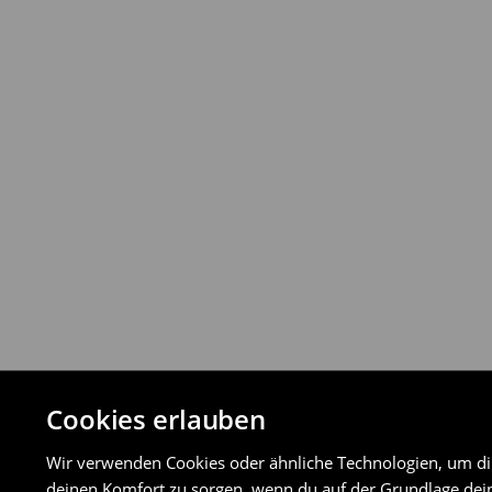
Rückgabebestimmungen
Du kannst Produkte innerhalb von 30 Ta
Rückgabemethoden zurückgeben.
⟶
Detaillierte Rückgaberichtlinien
Cookies erlauben
Wir verwenden Cookies oder ähnliche Technologien, um dir 
deinen Komfort zu sorgen, wenn du auf der Grundlage dein