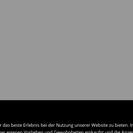
gen über ausgewählte
das beste Erlebnis bei der Nutzung unserer Website zu bieten. I
er eigenen Vorlieben und Gewohnheiten einkaufst und die Anzeig