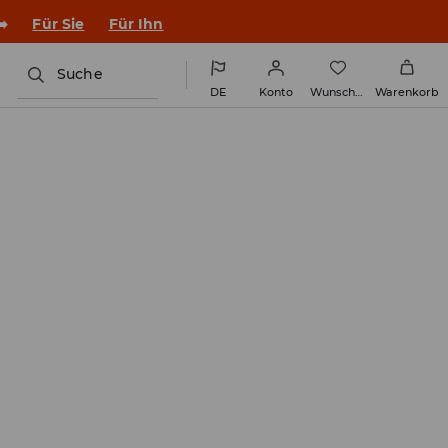
➡️
Für Sie
Für Ihn
Suche
DE
Konto
Wunschliste
Warenkorb