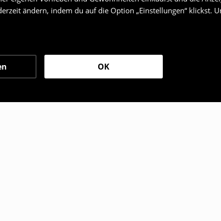
erzeit ändern, indem du auf die Option „Einstellungen“ klickst. 
en
OK
den sich ebenfalls für