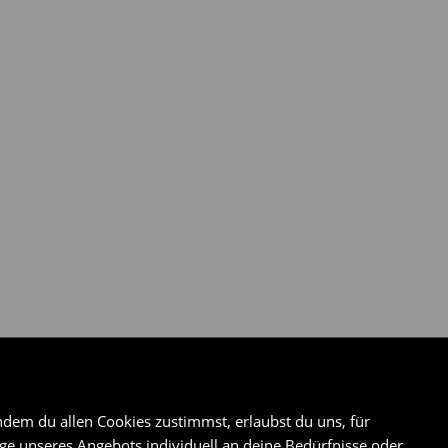
ndem du allen Cookies zustimmst, erlaubst du uns, für
e unseres Angebots individuell an deine Bedürfnisse oder