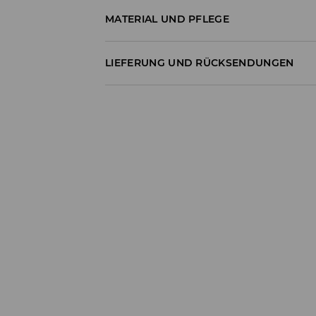
MATERIAL UND PFLEGE
100% BAUMWOLLE
LIEFERUNG UND RÜCKSENDUNGEN
Versandbestimmungen
Lieferung an Hermes PaketShop:
3,99 EUR*
Lieferung per Hermes Kurier:
4,49 EUR*
Lieferung per DHL ParcelShop:
4,49 EUR*
Lieferung per DHL Kurier:
4,99 EUR*
Die Lieferzeit beträgt 1-6 Werktage
*Der Versand ist kostenlos, wenn Deine Be
Artikel im Wert von über 55 EUR enthält.
⟶
Ausführliche Informationen