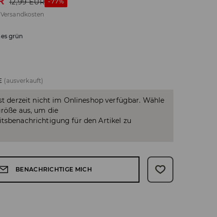
R
-77%
12,99
EUR
.
Versandkosten
hes grün
E
(ausverkauft)
ist derzeit nicht im Onlineshop verfügbar. Wähle
größe aus, um die
tsbenachrichtigung für den Artikel zu
BENACHRICHTIGE MICH