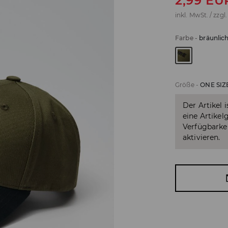
2,99
EU
inkl. MwSt. / zzgl
Farbe
-
bräunlic
Größe
-
ONE SIZ
Der Artikel 
eine Artikel
Verfügbarkei
aktivieren.