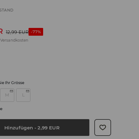
STAND
R
-77%
12,99
EUR
.
Versandkosten
ie Ihr Grösse
M
L
e
Hinzufügen
-
2,99
EUR