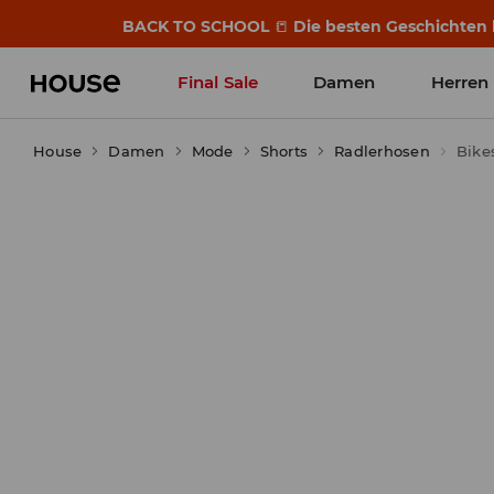
BACK TO SCHOOL
📒
Die besten Geschichten b
Final Sale
Damen
Herren
House
Damen
Mode
Shorts
Radlerhosen
Bike