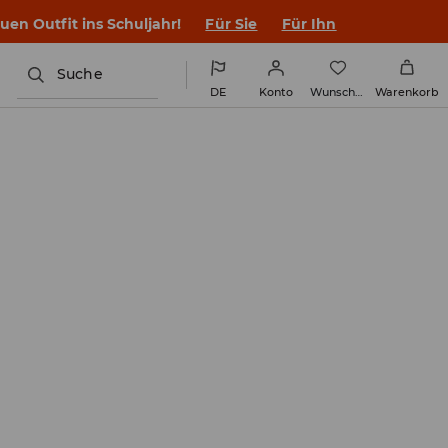
en Outfit ins Schuljahr!
Für Sie
Für Ihn
Suche
DE
Konto
Wunschliste
Warenkorb