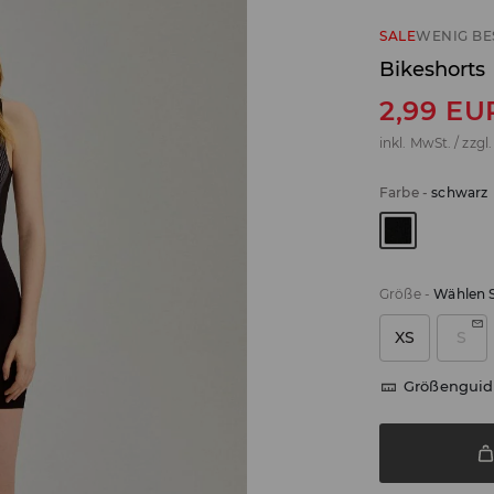
SALE
WENIG BE
Bikeshorts
2,99
EU
inkl. MwSt. / zzgl
Farbe
-
schwarz
Größe
-
Wählen S
XS
S
Größenguid