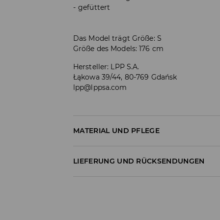
gefüttert
Das Model trägt Größe: S
Größe des Models: 176 cm
Hersteller
:
LPP S.A.
Łąkowa 39/44, 80-769 Gdańsk
lpp@lppsa.com
MATERIAL UND PFLEGE
Material I
:
100.0% POLYESTER
LIEFERUNG UND RÜCKSENDUNGEN
Material II
:
100.0% POLYESTER
Material III
:
100.0% POLYESTER
Versandbestimmungen
MASCHINENWÄSCHE BIS MAX. 30° C - S
Lieferung an Hermes PaketShop:
BLEICHEN NICHT ERLAUBT
3,99 EUR*