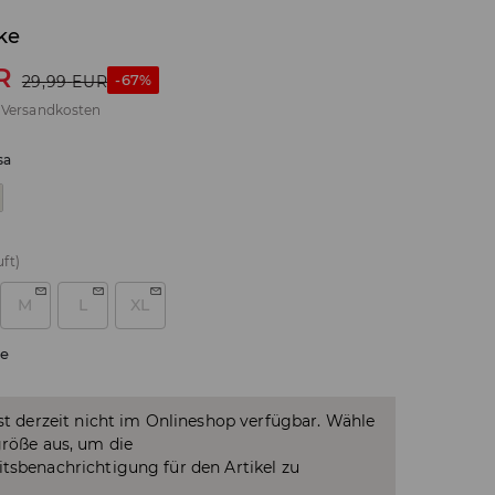
ke
R
-67%
29,99
EUR
.
Versandkosten
sa
ft)
M
L
XL
e
ist derzeit nicht im Onlineshop verfügbar. Wähle
größe aus, um die
tsbenachrichtigung für den Artikel zu