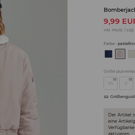
Bomberjac
9,99
EU
inkl. MwSt. / zzgl
Farbe
-
pastellro
Größe
(ausverkau
XS
S
Größenguid
Der Artikel 
eine Artikel
Verfügbarkei
aktivieren.