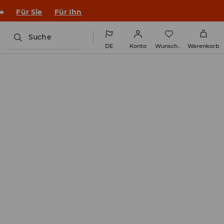
➡️
Für Sie
Für Ihn
Suche
DE
Konto
Wunschliste
Warenkorb