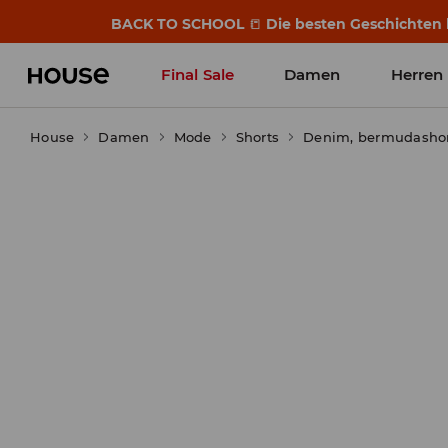
BACK TO SCHOOL
📒
Die besten Geschichten b
Final Sale
Damen
Herren
House
Damen
Mode
Shorts
Denim, bermudashor