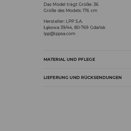
Das Model trägt Größe: 36
Größe des Models: 176 cm
Hersteller
:
LPP S.A.
Łąkowa 39/44, 80-769 Gdańsk
lpp@lppsa.com
MATERIAL UND PFLEGE
Material I
:
100% BAUMWOLLE
LIEFERUNG UND RÜCKSENDUNGEN
MASCHINENWÄSCHE BIS MAX. 30° C
Versandbestimmungen
BLEICHEN NICHT ERLAUBT
Lieferung an Hermes PaketShop:
NICHT IM TROMMELTROCKNER TROCKN
3,99 EUR*
Lieferung per Hermes Kurier:
BÜGELN MIT EINER TEMPERATUR BIS MAX.
4,49 EUR*
NICHT CHEMISCH REINIGEN
Lieferung per DHL ParcelShop: