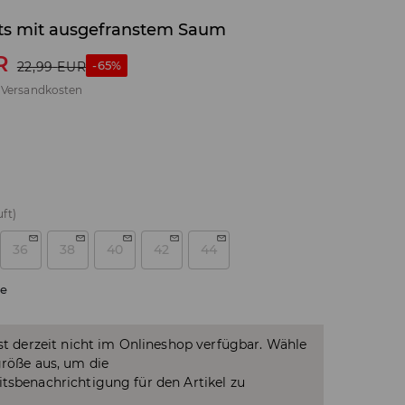
ts mit ausgefranstem Saum
R
-65%
22,99
EUR
.
Versandkosten
ft)
36
38
40
42
44
e
ist derzeit nicht im Onlineshop verfügbar. Wähle
größe aus, um die
tsbenachrichtigung für den Artikel zu