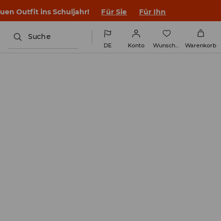
en Outfit ins Schuljahr!
Für Sie
Für Ihn
Suche
DE
Konto
Wunschliste
Warenkorb