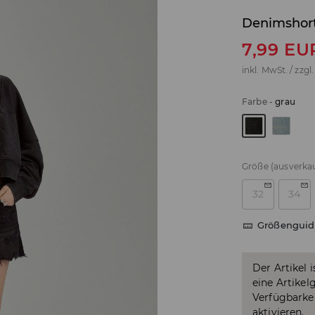
Denimshor
7,99
EU
inkl. MwSt. / zzgl
Farbe
-
grau
Größe
(ausverkau
32
34
Größenguid
Der Artikel 
eine Artikel
Verfügbarkei
aktivieren.