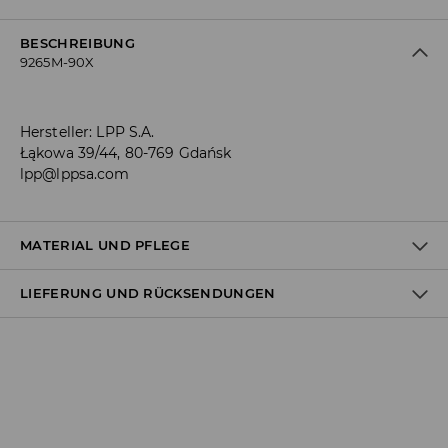
BESCHREIBUNG
9265M-90X
Hersteller
:
LPP S.A.
Łąkowa 39/44, 80-769 Gdańsk
lpp@lppsa.com
MATERIAL UND PFLEGE
LIEFERUNG UND RÜCKSENDUNGEN
Material I
:
100% POLYESTER
NICHT WASCHEN
Versandbestimmungen
BLEICHEN NICHT ERLAUBT
Lieferung an Hermes PaketShop:
NICHT IM TROMMELTROCKNER TROCKNEN
3,99 EUR*
Lieferung per Hermes Kurier:
NICHT BÜGELN