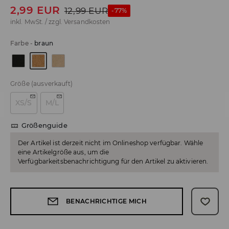
2,99
EUR
12,99
EUR
-77%
inkl. MwSt. / zzgl.
Versandkosten
Farbe
-
braun
Größe
(ausverkauft)
XS/S
M/L
Größenguide
Der Artikel ist derzeit nicht im Onlineshop verfügbar. Wähle
eine Artikelgröße aus, um die
Verfügbarkeitsbenachrichtigung für den Artikel zu aktivieren.
BENACHRICHTIGE MICH