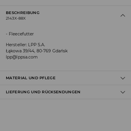
BESCHREIBUNG
2143X-88X
Fleecefutter
Hersteller
:
LPP S.A.
Łąkowa 39/44, 80-769 Gdańsk
lpp@lppsa.com
MATERIAL UND PFLEGE
LIEFERUNG UND RÜCKSENDUNGEN
Material I
:
100% POLYESTER
NICHT WASCHEN
Versandbestimmungen
BLEICHEN NICHT ERLAUBT
Lieferung an Hermes PaketShop:
NICHT IM TROMMELTROCKNER TROCKNEN
3,99 EUR*