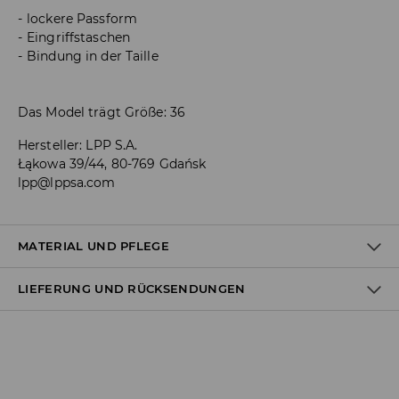
lockere Passform
Eingriffstaschen
Bindung in der Taille
Das Model trägt Größe: 36
Hersteller
:
LPP S.A.
Łąkowa 39/44, 80-769 Gdańsk
lpp@lppsa.com
MATERIAL UND PFLEGE
LIEFERUNG UND RÜCKSENDUNGEN
ERSTER STOFF
:
80% POLYESTER, 20% VISKOSE
SEPARAT ODER MIT ÄHNLICHEN FARBEN WASCHEN
Versandbestimmungen
BLEICHEN NICHT ERLAUBT
Lieferung an Hermes PaketShop:
BÜGELN MIT EINER TEMPERATUR BIS MAX. 110° C - OHNE
3,99 EUR*
DAMPF