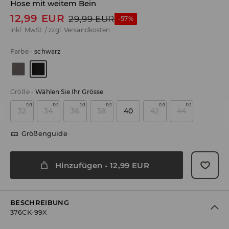
Hose mit weitem Bein
12,99
EUR
29,99
EUR
-57%
inkl. MwSt. / zzgl.
Versandkosten
Farbe
-
schwarz
Größe
-
Wählen Sie Ihr Grösse
32
34
36
38
40
42
44
Größenguide
Hinzufügen
-
12,99
EUR
BESCHREIBUNG
376CK-99X