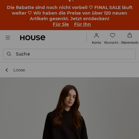
Die Rabatte sind noch nicht vorbei! 🤍 FINAL SALE läuft
weiter 🤍 Wir haben die Preise von über 120 neuen
Artikeln gesenkt. Jetzt entdecken!
Für Sie
Für Ihn
Wunschliste
Konto
Warenkorb
Suche
Loose