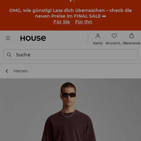
BACK TO SCHOOL
📒
Die besten Geschichten beginnen
noch vor dem ersten Klingeln. Starte mit einem neuen
Outfit ins Schuljahr!
Für Sie
Für Ihn
Wunschliste
Konto
Warenkorb
Suche
Herren