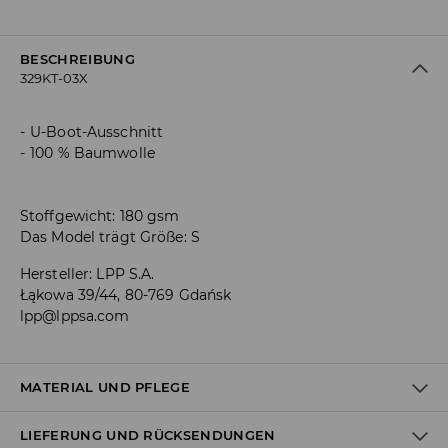
BESCHREIBUNG
329KT-03X
U-Boot-Ausschnitt
100 % Baumwolle
Stoffgewicht: 180 gsm
Das Model trägt Größe: S
Hersteller
:
LPP S.A.
Łąkowa 39/44, 80-769 Gdańsk
lpp@lppsa.com
MATERIAL UND PFLEGE
LIEFERUNG UND RÜCKSENDUNGEN
ERSTER STOFF
:
100% BAUMWOLLE