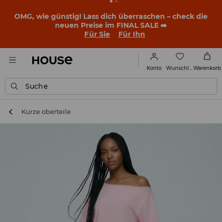
OMG, wie günstig! Lass dich überraschen – check die
neuen Preise im FINAL SALE ➡️
Für Sie
Für Ihn
Wunschliste
Konto
Warenkorb
Suche
Kurze oberteile