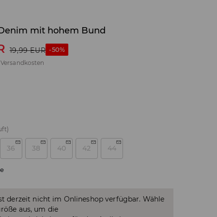
 Denim mit hohem Bund
R
-50%
19,99
EUR
.
Versandkosten
ft)
36
38
40
42
44
e
ist derzeit nicht im Onlineshop verfügbar. Wähle
größe aus, um die