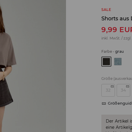
SALE
Shorts aus
9,99
EU
inkl. MwSt. / zzgl
Farbe
-
grau
Größe
(ausverkau
32
34
Größenguid
Der Artikel 
eine Artikel