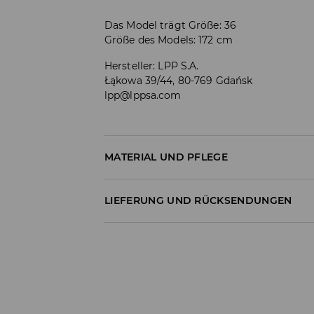
Das Model trägt Größe: 36
Größe des Models: 172 cm
Hersteller
:
LPP S.A.
Łąkowa 39/44, 80-769 Gdańsk
lpp@lppsa.com
MATERIAL UND PFLEGE
Material I
:
100% BAUMWOLLE
LIEFERUNG UND RÜCKSENDUNGEN
MASCHINENWÄSCHE BIS MAX. 30° C
Versandbestimmungen
BLEICHEN NICHT ERLAUBT
Lieferung an Hermes PaketShop:
NICHT IM TROMMELTROCKNER TROCKN
3,99 EUR*
Lieferung per Hermes Kurier:
BÜGELN MIT EINER TEMPERATUR BIS MAX.
4,49 EUR*