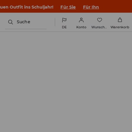
en Outfit ins Schuljahr!
Für Sie
Für Ihn
Suche
DE
Konto
Wunschliste
Warenkorb