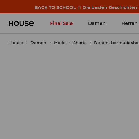
BACK TO SCHOOL
📒
Die besten Geschichten b
Final Sale
Damen
Herren
House
Damen
Mode
Shorts
Denim, bermudashor