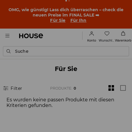
OMG, wie günstig! Lass dich überraschen – check die
neuen Preise im FINAL SALE ➡️
Für Sie
Für Ihn
Wunschliste
Konto
Warenkorb
Suche
Für Sie
Filter
PRODUKTE
:
0
Es wurden keine passen Produkte mit diesen
Kriterien gefunden.