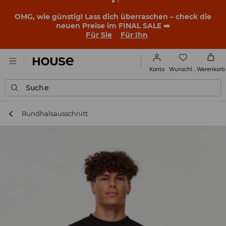
BACK TO SCHOOL
📒
Die besten Geschichten beginnen
noch vor dem ersten Klingeln. Starte mit einem neuen
Outfit ins Schuljahr!
Für Sie
Für Ihn
Wunschliste
Konto
Warenkorb
Suche
Rundhalsausschnitt