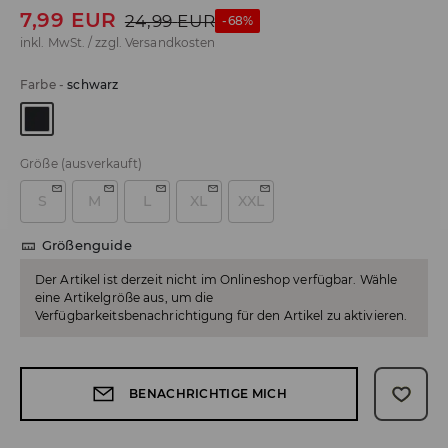
7,99
EUR
24,99
EUR
-68%
inkl. MwSt. / zzgl.
Versandkosten
Farbe
-
schwarz
Größe
(ausverkauft)
S
M
L
XL
XXL
Größenguide
Der Artikel ist derzeit nicht im Onlineshop verfügbar. Wähle
eine Artikelgröße aus, um die
Verfügbarkeitsbenachrichtigung für den Artikel zu aktivieren.
BENACHRICHTIGE MICH