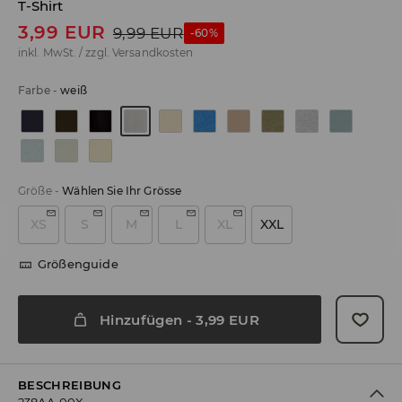
T-Shirt
3,99
EUR
9,99
EUR
-60%
inkl. MwSt. / zzgl.
Versandkosten
Farbe
-
weiß
Größe
-
Wählen Sie Ihr Grösse
XS
S
M
L
XL
XXL
Größenguide
Hinzufügen
-
3,99
EUR
BESCHREIBUNG