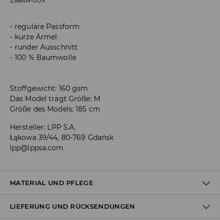
238AA-00X
reguläre Passform
kurze Ärmel
runder Ausschnitt
100 % Baumwolle
Stoffgewicht: 160 gsm
Das Model trägt Größe: M
Größe des Models: 185 cm
Hersteller
:
LPP S.A.
Łąkowa 39/44, 80-769 Gdańsk
lpp@lppsa.com
MATERIAL UND PFLEGE
LIEFERUNG UND RÜCKSENDUNGEN
Material I
:
100% BAUMWOLLE