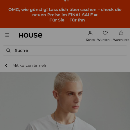
BACK TO SCHOOL
📒
Die besten Geschichten beginnen
noch vor dem ersten Klingeln. Starte mit einem neuen
Outfit ins Schuljahr!
Für Sie
Für Ihn
Wunschliste
Konto
Warenkorb
Suche
Mit kurzen ärmeln