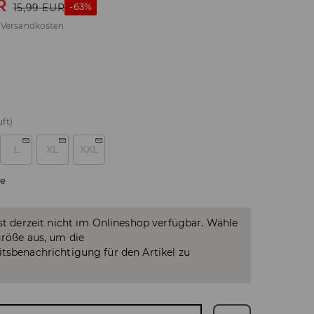
R
-63%
15,99
EUR
.
Versandkosten
ft)
L
XL
XXL
e
ist derzeit nicht im Onlineshop verfügbar. Wähle
größe aus, um die
tsbenachrichtigung für den Artikel zu