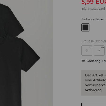
5,99
EU
inkl. MwSt. / zzgl
Farbe
-
schwarz
Größe
(ausverkau
S
M
Größenguid
Der Artikel 
eine Artikel
Verfügbarkei
aktivieren.