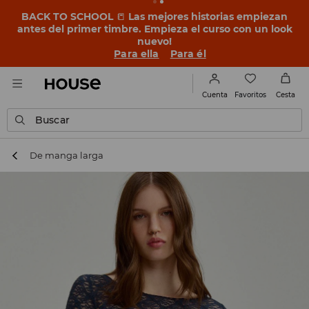
BACK TO SCHOOL
📒
Las mejores historias empiezan
antes del primer timbre. Empieza el curso con un look
nuevo!
Para ella
Para él
Favoritos
Cuenta
Cesta
Buscar
De manga larga