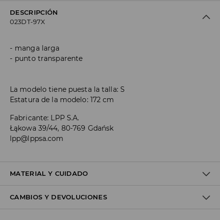
DESCRIPCIÓN
023DT-97X
manga larga
punto transparente
La modelo tiene puesta la talla: S
Estatura de la modelo: 172 cm
Fabricante
:
LPP S.A.
Łąkowa 39/44, 80-769 Gdańsk
lpp@lppsa.com
MATERIAL Y CUIDADO
CAMBIOS Y DEVOLUCIONES
1º TELA
:
99% POLIÉSTER, 1% ELASTANO
LAVAR POR SEPARADO O CON COLORES SIMILARES.