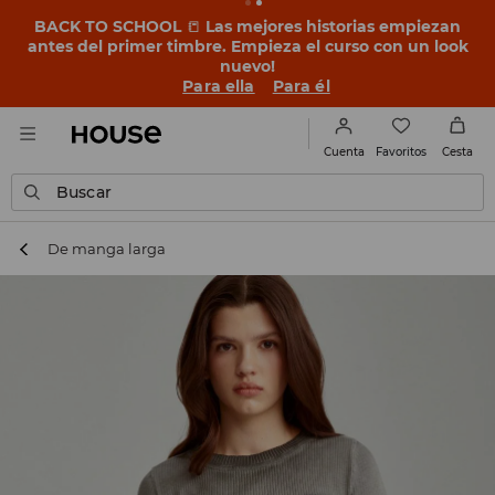
BACK TO SCHOOL
📒
Las mejores historias empiezan
antes del primer timbre. Empieza el curso con un look
nuevo!
Para ella
Para él
Favoritos
Cuenta
Cesta
Buscar
De manga larga