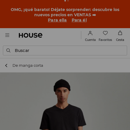
OMG, ¡qué barato! Déjate sorprender: descubre los
nuevos precios en VENTAS ➡️
Para ella
Para él
Favoritos
Cuenta
Cesta
Buscar
De manga corta