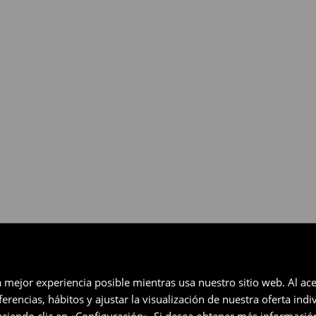
gratuita en un plazo de 30 días
eccionados (no se aplica a los
a mejor experiencia posible mientras usa nuestro sitio web. Al ace
rencias, hábitos y ajustar la visualización de nuestra oferta ind