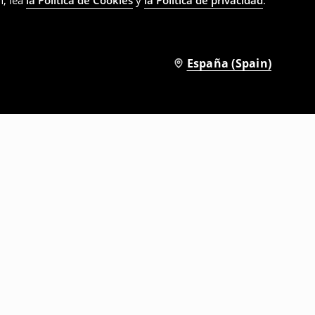
n, lea
la Política de Cookies
y
la Política de privacidad
.
España (Spain)