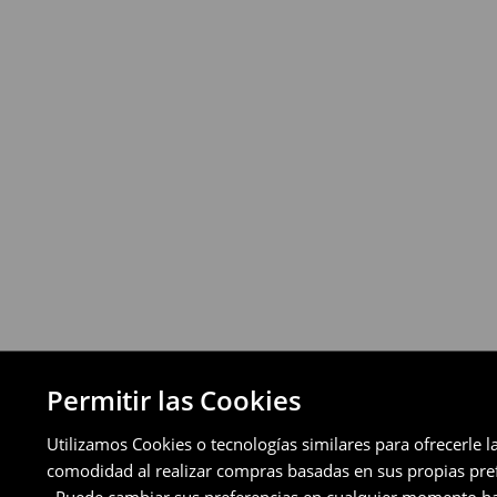
Política de devoluciones
Puedes devolver los productos de manera 
a través de los métodos de devolución sel
pagos aplazados).
⟶
Política de devoluciones detallada
Permitir las Cookies
Utilizamos Cookies o tecnologías similares para ofrecerle l
comodidad al realizar compras basadas en sus propias prefe