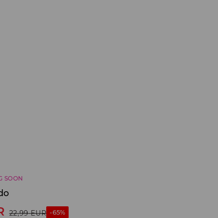
G SOON
do
R
-65%
22,99
EUR