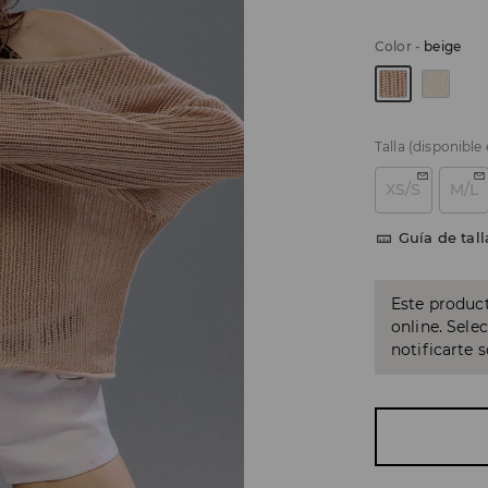
Color
-
beige
Talla
(disponible
XS/S
M/L
Guía de tall
Este product
online. Sele
notificarte 