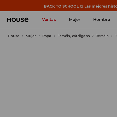
BACK TO SCHOOL
📒
Las mejores histo
Ventas
Mujer
Hombre
House
Mujer
Ropa
Jerséis, cárdigans
Jerséis
J