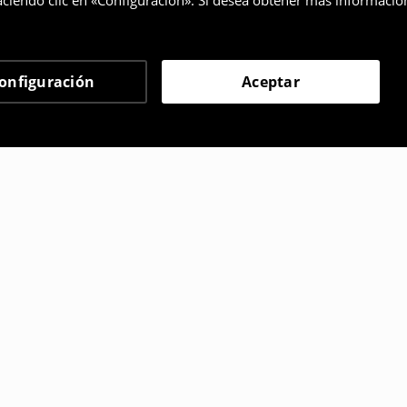
ciendo clic en «Configuración». Si desea obtener más informació
onfiguración
Aceptar
 eligieron