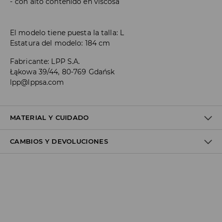
con alto contenido en viscosa
El modelo tiene puesta la talla: L
Estatura del modelo: 184 cm
Fabricante
:
LPP S.A.
Łąkowa 39/44, 80-769 Gdańsk
lpp@lppsa.com
MATERIAL Y CUIDADO
CAMBIOS Y DEVOLUCIONES
1º TELA
:
77% VISCOSA, 23% POLIAMIDA
1º FORRO
:
80% POLIÉSTER, 20% ALGODÓN
Política de envío
Envío gratuito desde 40 EUR | Devoluciones gratuitas
No podemos enviar pedidos a las Islas Canarias, Ceuta o
Melilla.