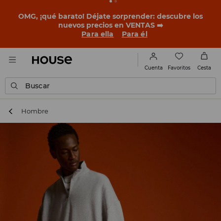
BACK TO SCHOOL
📒
Las mejores historias empiezan
antes del primer timbre. Empieza el curso con un look
nuevo!
Para ella
Para él
Favoritos
Cuenta
Cesta
Buscar
Hombre