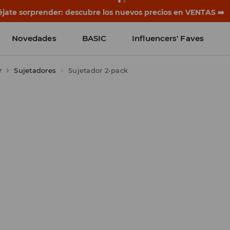
rias empiezan antes del primer timbre. Empieza el curso co
Novedades
BASIC
Influencers' Faves
r
Sujetadores
Sujetador 2-pack