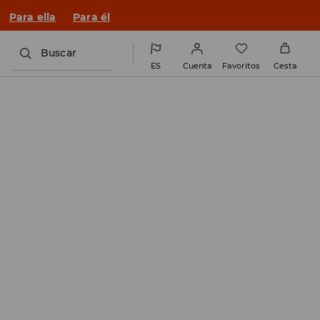
n un look nuevo!
Para ella
Para él
Buscar
ES
Cuenta
Favoritos
Cesta