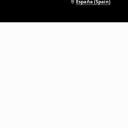
España (Spain)
Sujetador
15
,
99
EUR