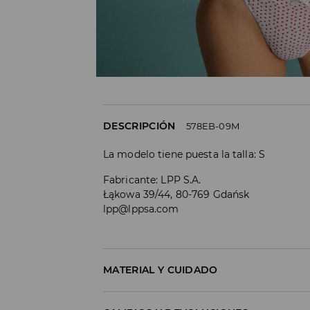
DESCRIPCIÓN
578EB-09M
La modelo tiene puesta la talla: S
Fabricante
:
LPP S.A.
Łąkowa 39/44, 80-769 Gdańsk
lpp@lppsa.com
MATERIAL Y CUIDADO
1º TELA
:
100% ALGODÓN