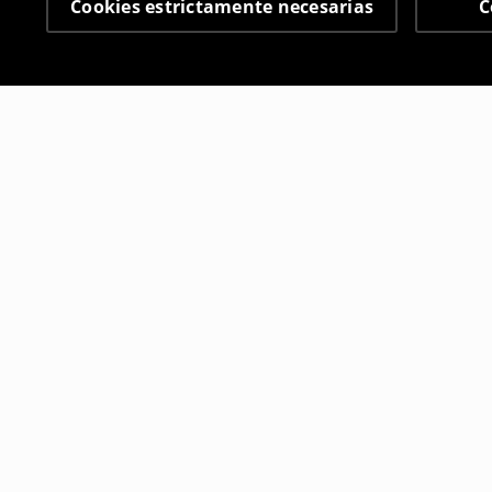
Cookies estrictamente necesarias
C
Otros clientes también
Sujetador 2-pack
Sujetador
3
,
99
EUR
3
,
99
EUR
15,99
EUR
17