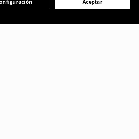
onfiguración
Aceptar
 eligieron
Sujetador
15
,
99
EUR
,99
EUR