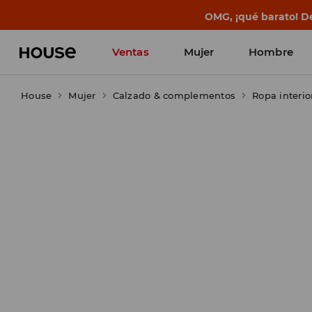
BACK TO SCHOOL
📒
Las mejores histo
Ventas
Mujer
Hombre
House
Mujer
Calzado & complementos
Ropa interio