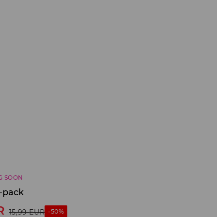
G SOON
2-pack
R
-50%
15,99
EUR