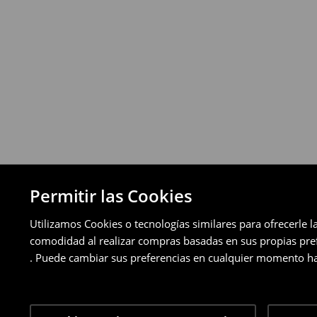
a través de los métodos de devolución sel
pagos aplazados).
⟶
Política de devoluciones detallada
Permitir las Cookies
Utilizamos Cookies o tecnologías similares para ofrecerle l
comodidad al realizar compras basadas en sus propias prefe
. Puede cambiar sus preferencias en cualquier momento ha