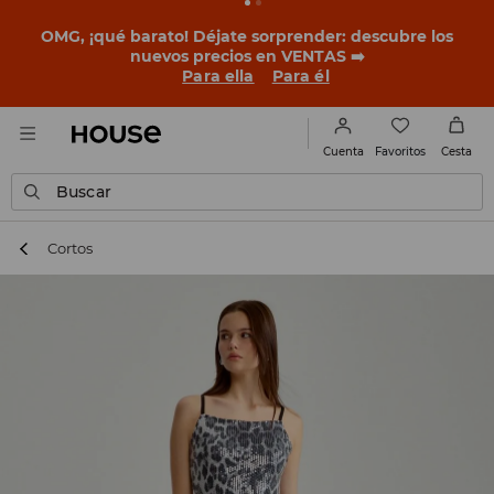
OMG, ¡qué barato! Déjate sorprender: descubre los
nuevos precios en VENTAS ➡️
Para ella
Para él
Favoritos
Cuenta
Cesta
Buscar
Cortos