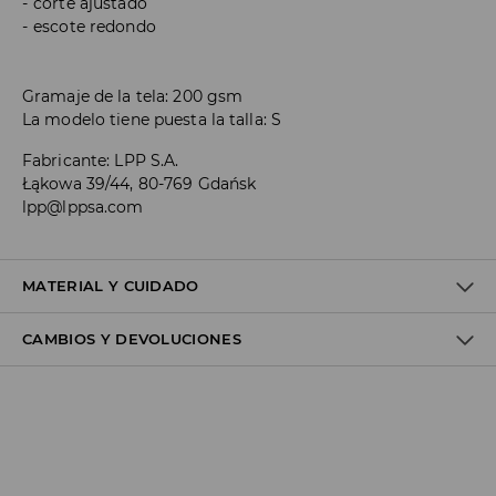
corte ajustado
escote redondo
Gramaje de la tela: 200 gsm
La modelo tiene puesta la talla: S
Fabricante
:
LPP S.A.
Łąkowa 39/44, 80-769 Gdańsk
lpp@lppsa.com
MATERIAL Y CUIDADO
CAMBIOS Y DEVOLUCIONES
1º TELA
:
65% MODAL, 35% POLIÉSTER
LAVAR POR SEPARADO O CON COLORES SIMILARES.
Política de envío
NO USAR BLANQUEADOR
Envío gratuito desde 40 EUR | Devoluciones gratuitas
LAVADO EN LA MÁQUINA A TEMPERATURA MÁX.DE 30° C -
No podemos enviar pedidos a las Islas Canarias, Ceuta o
PROCESO SUAVE