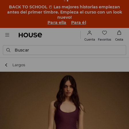
BACK TO SCHOOL
📒
Las mejores historias empiezan
antes del primer timbre. Empieza el curso con un look
nuevo!
Para ella
Para él
Favoritos
Cuenta
Cesta
Buscar
Largos