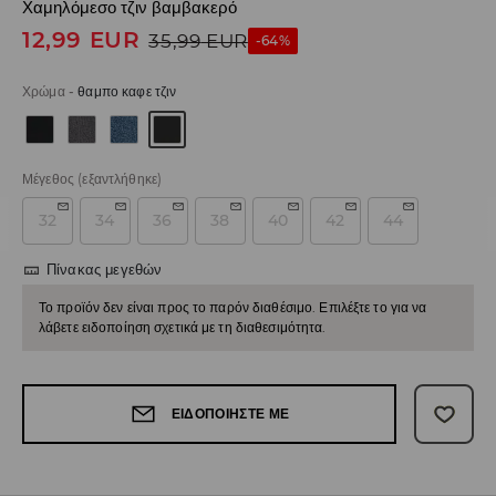
Χαμηλόμεσο τζιν βαμβακερό
12,99
EUR
35,99
EUR
-64%
Χρώμα
-
θαμπο καφε τζιν
Μέγεθος
(εξαντλήθηκε)
32
34
36
38
40
42
44
Πίνακας μεγεθών
Το προϊόν δεν είναι προς το παρόν διαθέσιμο. Επιλέξτε το για να
λάβετε ειδοποίηση σχετικά με τη διαθεσιμότητα.
ΕΙΔΟΠΟΙΉΣΤΕ ΜΕ