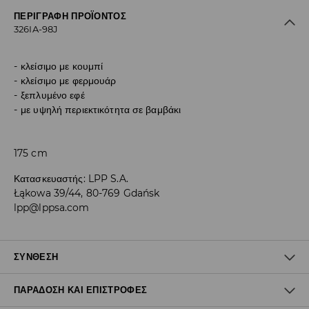
ΠΕΡΙΓΡΑΦΉ ΠΡΟΪΌΝΤΟΣ
326IA-98J
κλείσιμο με κουμπί
κλείσιμο με φερμουάρ
ξεπλυμένο εφέ
με υψηλή περιεκτικότητα σε βαμβάκι
175 cm
Κατασκευαστής
:
LPP S.A.
Łąkowa 39/44, 80-769 Gdańsk
lpp@lppsa.com
ΣΎΝΘΕΣΗ
ΠΑΡΆΔΟΣΗ ΚΑΙ ΕΠΙΣΤΡΟΦΈΣ
99% ΒΑΜΒΑΚΙ, 1% ΕΛΑΣΤΑΝ