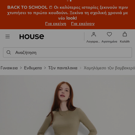
BACK TO SCHOOL
📒
Οι καλύτερες ιστορίες ξεκινούν πριν
χτυπήσει το πρώτο κουδούνι. Ξεκίνα τη σχολική χρονιά με
νέο look!
Για εκείνη
Για εκείνον
Αγαπημένα
Λογαριασμός
Καλάθι
Αναζήτηση
Γυναικεια
Ενδυματα
Τζιν παντελονια
Χαμηλόμεσο τζιν βαμβακερό