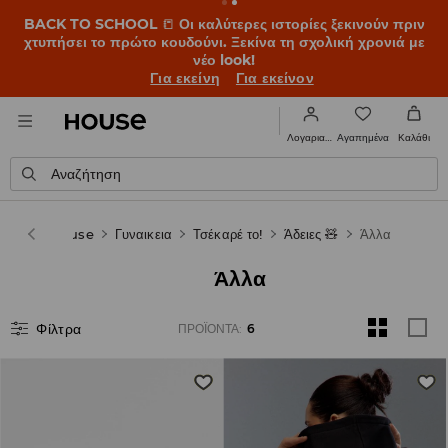
BACK TO SCHOOL
📒
Οι καλύτερες ιστορίες ξεκινούν πριν
χτυπήσει το πρώτο κουδούνι. Ξεκίνα τη σχολική χρονιά με
νέο look!
Για εκείνη
Για εκείνον
Αγαπημένα
Λογαριασμός
Καλάθι
Αναζήτηση
House
Γυναικεια
Τσέκαρέ το!
Άδειες 🧸
Άλλα
Άλλα
Φίλτρα
ΠΡΟΪΌΝΤΑ
:
6