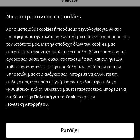
παρόχου
Επικοινωνήστε μαζί μας
Να επιτρέπονται τα cookies
Χρησιμοποιήστε τη φόρμα επικοινωνίας
Χρησιμοποιούμε cookies ή παρόμοιες τεχνολογίες για να σας
Ακολουθήστε μας
προσφέρουμε την καλύτερη δυνατή εμπειρία ενώ χρησιμοποιείτε
τον ιστότοπό μας. Με την αποδοχή όλων των cookies, μας
επιτρέπετε να φροντίζουμε ώστε να απολαμβάνετε με άνεση τις
αγορές σας βάσει των δικών σας προτιμήσεων και συνηθειών,
Κέντρο βοήθειας
καθώς προσαρμόζουμε την προβολή των προϊόντων και των
Ηλεκτρονικές αγορές
υπηρεσιών μας στις ανάγκες σας. Μπορείτε να αλλάξετε την
επιλογή σας ανά πάσα στιγμή, κάνοντας κλικ στην επιλογή
Όροι και συνθήκες
«Ρυθμίσεις», ενώ αν θέλετε να μάθετε περισσότερα, μπορείτε να
διαβάσετε την
Πολιτική για τα Cookies
και την
Πολιτική Απορρήτου
Πολιτική Απορρήτου
.
Εταιρεία
Εντάξει
LPP GREECE Μονοπώλιο Ιδωτικό, Κεφαλαία Επιχείρηση