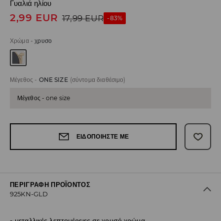
Γυαλιά ηλίου
2,99
EUR
17,99
EUR
-83%
Χρώμα
-
χρυσο
Μέγεθος
-
ONE SIZE
(σύντομα διαθέσιμο)
Μέγεθος - one size
ΕΙΔΟΠΟΙΉΣΤΕ ΜΕ
ΠΕΡΙΓΡΑΦΉ ΠΡΟΪΌΝΤΟΣ
925KN-GLD
μεταλλικές λεπτομέρειες σε χρυσό χρώμα