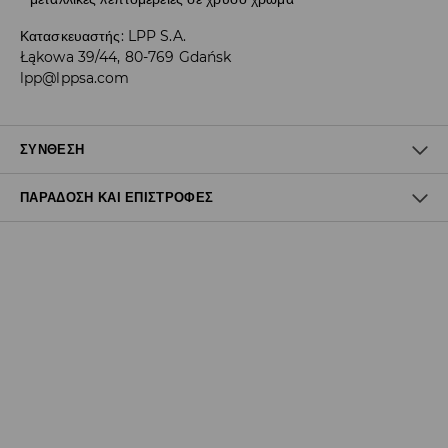
Κατασκευαστής
:
LPP S.A.
Łąkowa 39/44, 80-769 Gdańsk
lpp@lppsa.com
ΣΎΝΘΕΣΗ
ΠΑΡΆΔΟΣΗ ΚΑΙ ΕΠΙΣΤΡΟΦΈΣ
Πολιτική αποστολών
Δωρεάν αποστολή από 40 EUR | Δωρεάν επιστροφή
Σημειώστε παράδοση
(
4 - 9 εργάσιμες ημέρες
):
- Έως 40 EUR -
3.99 EUR
- Από 40 EUR -
ΔΩΡΕΑΝ
- Ελαχιστοποιημένη πληρωμή