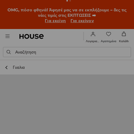
BACK TO SCHOOL
📒
Οι καλύτερες ιστορίες ξεκινούν πριν
χτυπήσει το πρώτο κουδούνι. Ξεκίνα τη σχολική χρονιά με
νέο look!
Για εκείνη
Για εκείνον
Αγαπημένα
Λογαριασμός
Καλάθι
Αναζήτηση
Γυαλια