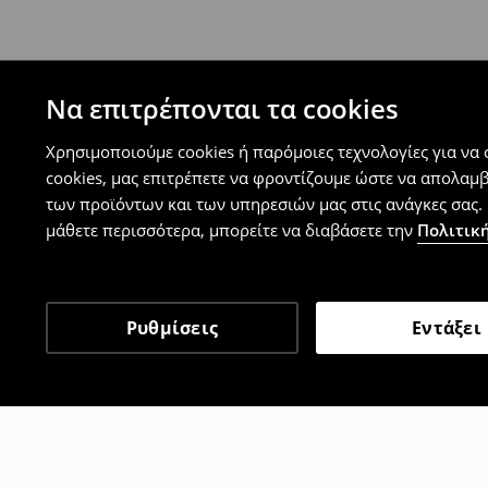
Μπορείτε να επιστρέψετε τα προϊόντα δωρεάν
επιστροφής (δεν ισχύει για συγκεκριμένα αναβ
⟶
Λεπτομέρειες κανόνων επιστροφής
Να επιτρέπονται τα cookies
Χρησιμοποιούμε cookies ή παρόμοιες τεχνολογίες για να
cookies, μας επιτρέπετε να φροντίζουμε ώστε να απολαμ
των προϊόντων και των υπηρεσιών μας στις ανάγκες σας. 
μάθετε περισσότερα, μπορείτε να διαβάσετε την
Πολιτική
Ρυθμίσεις
Εντάξει