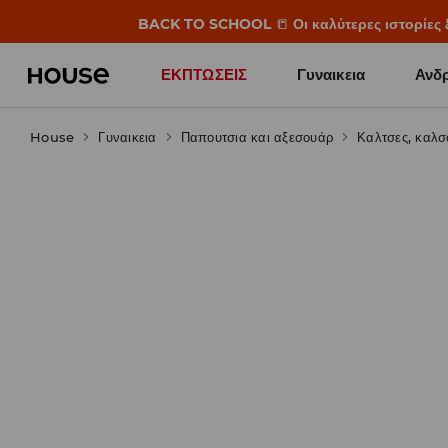
BACK TO SCHOOL
📒
Οι καλύτερες ιστορίες 
ΕΚΠΤΩΣΕΙΣ
Γυναικεια
Ανδρ
House
Γυναικεια
Παπουτσια και αξεσουάρ
Καλτσες, καλσ