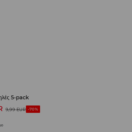
ηλές 5-pack
R
-70%
9,99
EUR
μο