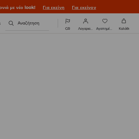
ονιά με νέο look!
Για εκείνη
Για εκείνον
s
Αναζήτηση
GR
Λογαριασμός
Αγαπημένα
Καλάθι