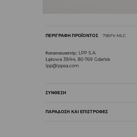
ΠΕΡΙΓΡΑΦΉ ΠΡΟΪΌΝΤΟΣ
756FV-MLC
Κατασκευαστής
:
LPP S.A.
Łąkowa 39/44, 80-769 Gdańsk
lpp@lppsa.com
ΣΎΝΘΕΣΗ
Ύφασμα I
:
70% ΒΑΜΒΑΚΙ, 27% ΠΟΛΥΕΣΤΕΡΑΣ, 3% 
ΠΑΡΆΔΟΣΗ ΚΑΙ ΕΠΙΣΤΡΟΦΈΣ
ΠΛΥΝΕΙ ΣΕ ΜΗΧΑΝΗΜΑ ΣΤΗ ΜΕΓΙΣΤΗ ΘΕΡΜΟΚΡ
Πολιτική αποστολών
ΜΗΝ ΛΕΥΚΑΝΕΤΕ