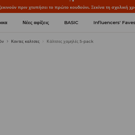
ξεκινούν πριν χτυπήσει το πρώτο κουδούνι. Ξεκίνα τη σχολική χρ
ικα
Νέες αφίξεις
BASIC
Influencers' Fave
όν
Κοντες καλτσες
Κάλτσες χαμηλές 5-pack