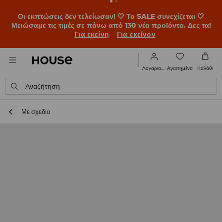
BACK TO SCHOOL 🎒 Οι καλύτερες ιστορίες ξεκινούν πριν
χτυπήσει το πρώτο κουδούνι. Ξεκίνα τη σχολική χρονιά με
νέο look!
Για εκείνη
Για εκείνον
Αγαπημένα
Λογαριασμός
Καλάθι
Αναζήτηση
Με σχεδιο