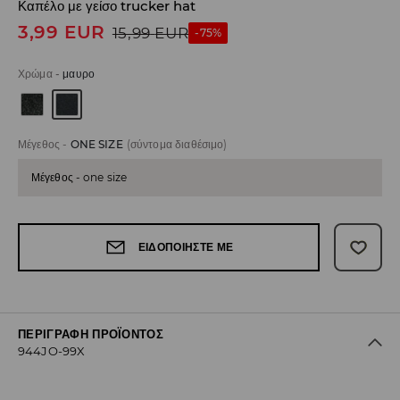
Καπέλο με γείσο trucker hat
3,99
EUR
15,99
EUR
-75%
Χρώμα
-
μαυρο
Μέγεθος
-
ONE SIZE
(σύντομα διαθέσιμο)
Μέγεθος - one size
ΕΙΔΟΠΟΙΉΣΤΕ ΜΕ
ΠΕΡΙΓΡΑΦΉ ΠΡΟΪΌΝΤΟΣ
944JO-99X