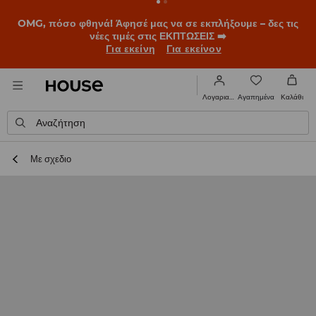
BACK TO SCHOOL
📒
Οι καλύτερες ιστορίες ξεκινούν πριν
χτυπήσει το πρώτο κουδούνι. Ξεκίνα τη σχολική χρονιά με
νέο look!
Για εκείνη
Για εκείνον
Αγαπημένα
Λογαριασμός
Καλάθι
Αναζήτηση
Με σχεδιο