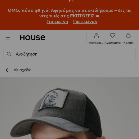
OMG, πόσο φθηνά! Άφησέ μας να σε εκπλήξουμε – δες τις
νέες τιμές στις ΕΚΠΤΩΣΕΙΣ ➡️
Για εκείνη
Για εκείνον
Αγαπημένα
Λογαριασμός
Καλάθι
Αναζήτηση
Με σχεδιο