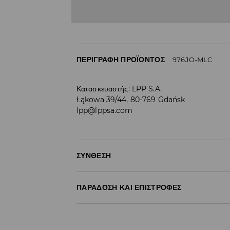
ΠΕΡΙΓΡΑΦΉ ΠΡΟΪΌΝΤΟΣ
976JO-MLC
Κατασκευαστής
:
LPP S.A.
Łąkowa 39/44, 80-769 Gdańsk
lpp@lppsa.com
ΣΎΝΘΕΣΗ
68% ΒΑΜΒΑΚΙ, 30% ΠΟΛΥΑΜΙΔΗ, 2% ΕΛΑΣΤΑΝ
ΠΑΡΆΔΟΣΗ ΚΑΙ ΕΠΙΣΤΡΟΦΈΣ
Πολιτική αποστολών