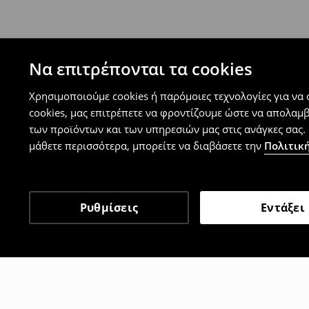
Μπορείτε να επιστρέψετε τα προϊόντα δωρεάν
επιστροφής (δεν ισχύει για συγκεκριμένα αναβ
⟶
Λεπτομέρειες κανόνων επιστροφής
Να επιτρέπονται τα cookies
Χρησιμοποιούμε cookies ή παρόμοιες τεχνολογίες για να
cookies, μας επιτρέπετε να φροντίζουμε ώστε να απολαμ
των προϊόντων και των υπηρεσιών μας στις ανάγκες σας. 
μάθετε περισσότερα, μπορείτε να διαβάσετε την
Πολιτική
Ρυθμίσεις
Εντάξει