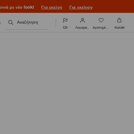
ονιά με νέο look!
Για εκείνη
Για εκείνον
s
Αναζήτηση
GR
Λογαριασμός
Αγαπημένα
Καλάθι