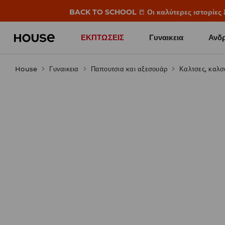
BACK TO SCHOOL
📒
Οι καλύτερες ιστορίες 
ΕΚΠΤΩΣΕΙΣ
Γυναικεια
Ανδρ
House
Γυναικεια
Παπουτσια και αξεσουάρ
Καλτσες, καλσ