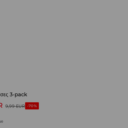
τσες 3-pack
R
-70%
9,99
EUR
μο