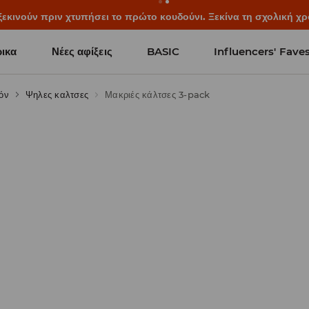
ξεκινούν πριν χτυπήσει το πρώτο κουδούνι. Ξεκίνα τη σχολική χρ
ικα
Νέες αφίξεις
BASIC
Influencers' Fave
όν
Ψηλες καλτσες
Μακριές κάλτσες 3-pack