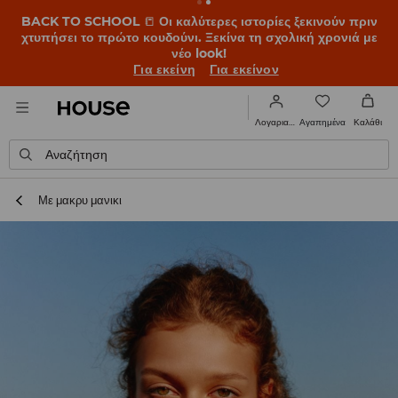
BACK TO SCHOOL
📒
Οι καλύτερες ιστορίες ξεκινούν πριν
χτυπήσει το πρώτο κουδούνι. Ξεκίνα τη σχολική χρονιά με
νέο look!
Για εκείνη
Για εκείνον
Αγαπημένα
Λογαριασμός
Καλάθι
Αναζήτηση
Με μακρυ μανικι