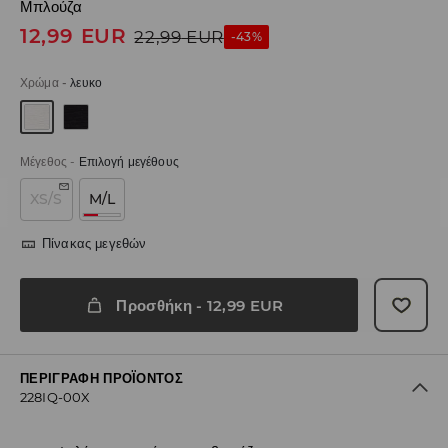
Μπλούζα
12,99
EUR
22,99
EUR
-43%
Χρώμα
-
λευκο
Μέγεθος
-
Επιλογή μεγέθους
XS/S
M/L
Πίνακας μεγεθών
Προσθήκη
-
12,99
EUR
ΠΕΡΙΓΡΑΦΉ ΠΡΟΪΌΝΤΟΣ
228IQ-00X