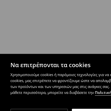
⟶
Ανακαλύψτε περισσότερες πληροφορίες
Πολιτική επιστροφών
Μπορείτε να επιστρέψετε τα προϊόντα δωρεάν
επιστροφής (δεν ισχύει για συγκεκριμένα αναβ
⟶
Λεπτομέρειες κανόνων επιστροφής
Να επιτρέπονται τα cookies
Χρησιμοποιούμε cookies ή παρόμοιες τεχνολογίες για να
cookies, μας επιτρέπετε να φροντίζουμε ώστε να απολαμ
των προϊόντων και των υπηρεσιών μας στις ανάγκες σας. 
μάθετε περισσότερα, μπορείτε να διαβάσετε την
Πολιτική