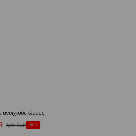
ε ανοιχτούς ώμους
R
-50%
7,99
EUR