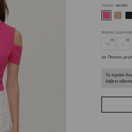
Χρώμα
-
φουξια
Μέγεθος
(εξαντλήθ
XS
S
Πίνακας μεγ
Το προϊόν δεν
λάβετε ειδοπο