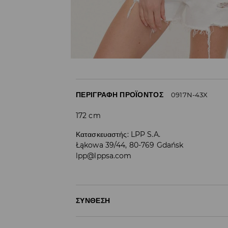
ΠΕΡΙΓΡΑΦΉ ΠΡΟΪΌΝΤΟΣ
0917N-43X
172 cm
Κατασκευαστής
:
LPP S.A.
Łąkowa 39/44, 80-769 Gdańsk
lpp@lppsa.com
ΣΎΝΘΕΣΗ