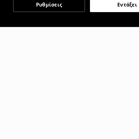
Ρυθμίσεις
Εντάξει
Άλλοι πελάτες επέλεξαν 
Μπλουζάκι
Μπλουζάκι
7
,
99
EUR
7
,
99
EUR