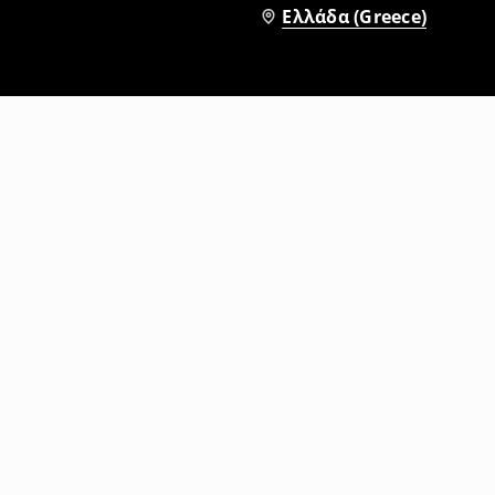
Ελλάδα (Greece)
Μπλουζάκι με στάμπα
5
,
99
EUR
15,99
EUR