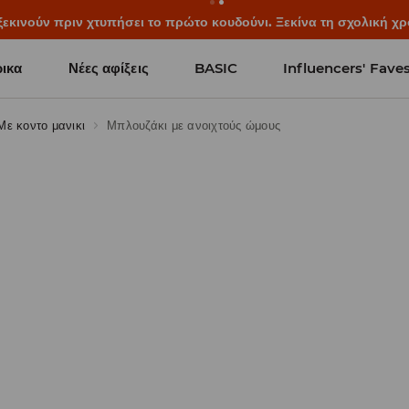
ξεκινούν πριν χτυπήσει το πρώτο κουδούνι. Ξεκίνα τη σχολική χρ
ικα
Νέες αφίξεις
BASIC
Influencers' Fave
Με κοντο μανικι
Μπλουζάκι με ανοιχτούς ώμους