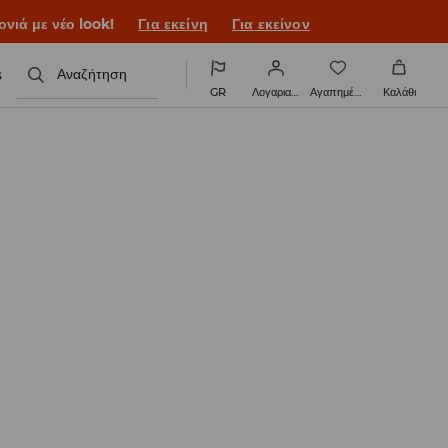
ονιά με νέο look!
Για εκείνη
Για εκείνον
s
Αναζήτηση
GR
Λογαριασμός
Αγαπημένα
Καλάθι