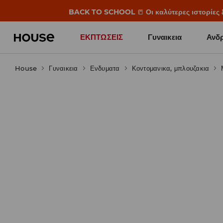
BACK TO SCHOOL
📒
Οι καλύτερες ιστορίες 
ΕΚΠΤΩΣΕΙΣ
Γυναικεια
Ανδρ
House
Γυναικεια
Ενδυματα
Κοντομανικα, μπλουζακια