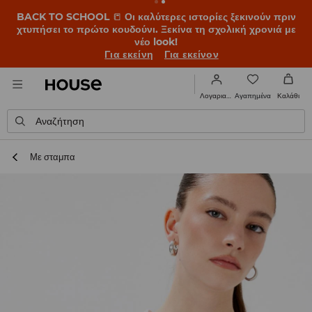
BACK TO SCHOOL
📒
Οι καλύτερες ιστορίες ξεκινούν πριν
χτυπήσει το πρώτο κουδούνι. Ξεκίνα τη σχολική χρονιά με
νέο look!
Για εκείνη
Για εκείνον
Αγαπημένα
Λογαριασμός
Καλάθι
Αναζήτηση
Με σταμπα