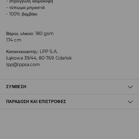
στρογγυλή λαιμόκοψη
τύπωμα μπροστά
100% βαμβάκι
Βάρος υλικού: 180 gsm
174 cm
Κατασκευαστής
:
LPP S.A.
Łąkowa 39/44, 80-769 Gdańsk
lpp@lppsa.com
ΣΎΝΘΕΣΗ
ΠΑΡΆΔΟΣΗ ΚΑΙ ΕΠΙΣΤΡΟΦΈΣ
100% ΒΑΜΒΑΚΙ
Πολιτική αποστολών
Δωρεάν αποστολή από 40 EUR | Δωρεάν επιστροφή