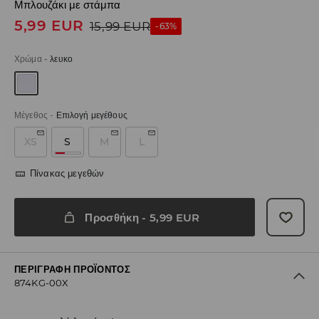
Μπλουζάκι με στάμπα
5,99
EUR
15,99
EUR
-63%
Χρώμα
-
λευκο
Μέγεθος
-
Επιλογή μεγέθους
XS
S
M
L
Πίνακας μεγεθών
Προσθήκη
-
5,99
EUR
ΠΕΡΙΓΡΑΦΉ ΠΡΟΪΌΝΤΟΣ
874KG-00X