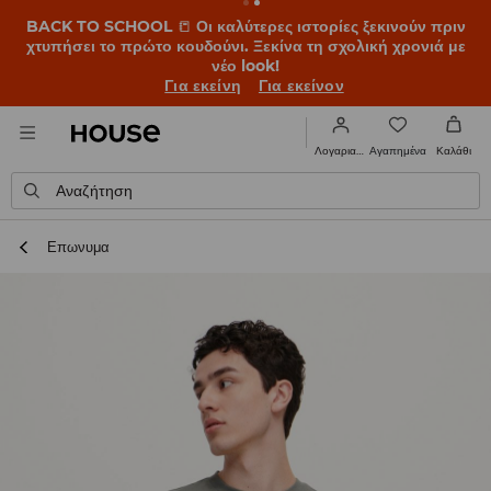
BACK TO SCHOOL
📒
Οι καλύτερες ιστορίες ξεκινούν πριν
χτυπήσει το πρώτο κουδούνι. Ξεκίνα τη σχολική χρονιά με
νέο look!
Για εκείνη
Για εκείνον
Αγαπημένα
Λογαριασμός
Καλάθι
Αναζήτηση
Επωνυμα