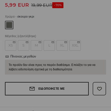
5,99
EUR
19,99
EUR
-70%
Χρώμα
-
σκουρο γκρι
Μέγεθος
(εξαντλήθηκε)
XS
S
M
L
XL
XXL
Πίνακας μεγεθών
Το προϊόν δεν είναι προς το παρόν διαθέσιμο. Επιλέξτε το για να
λάβετε ειδοποίηση σχετικά με τη διαθεσιμότητα.
ΕΙΔΟΠΟΙΉΣΤΕ ΜΕ