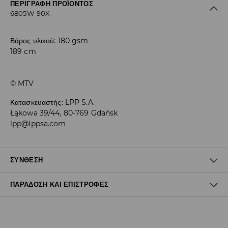
ΠΕΡΙΓΡΑΦΉ ΠΡΟΪΌΝΤΟΣ
6805W-90X
Βάρος υλικού: 180 gsm
189 cm
© MTV
Κατασκευαστής
:
LPP S.A.
Łąkowa 39/44, 80-769 Gdańsk
lpp@lppsa.com
ΣΎΝΘΕΣΗ
ΠΑΡΆΔΟΣΗ ΚΑΙ ΕΠΙΣΤΡΟΦΈΣ
Ύφασμα I
:
100% ΒΑΜΒΑΚΙ
ΠΛΥΝΤΗΡΙΟ ΣΤΗ ΜΕΓ. ΘΕΡΜΟΚΡΑΣΙΑ 30° C - ΠΟΛΥ ΗΠΙΑ
Πολιτική αποστολών
ΔΙΑΔΙΚΑΣΙΑ