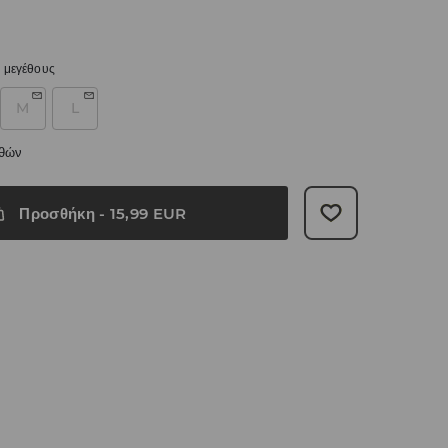
 μεγέθους
M
L
εθών
Προσθήκη
-
15,99
EUR