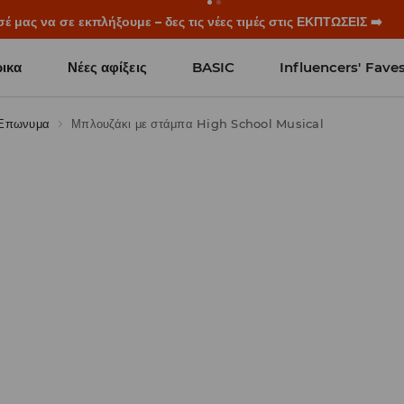
ξεκινούν πριν χτυπήσει το πρώτο κουδούνι. Ξεκίνα τη σχολική χρ
ικα
Νέες αφίξεις
BASIC
Influencers' Fave
Επωνυμα
Μπλουζάκι με στάμπα High School Musical