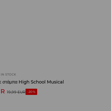
IN STOCK
ε στάμπα High School Musical
UR
-20%
19,99
EUR