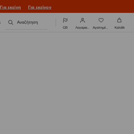
ονιά με νέο look!
Για εκείνη
Για εκείνον
s
Αναζήτηση
GR
Λογαριασμός
Αγαπημένα
Καλάθι