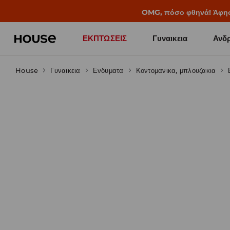
BACK TO SCHOOL
📒
Οι καλύτερες ιστορίες 
ΕΚΠΤΩΣΕΙΣ
Γυναικεια
Ανδρ
House
Γυναικεια
Ενδυματα
Κοντομανικα, μπλουζακια