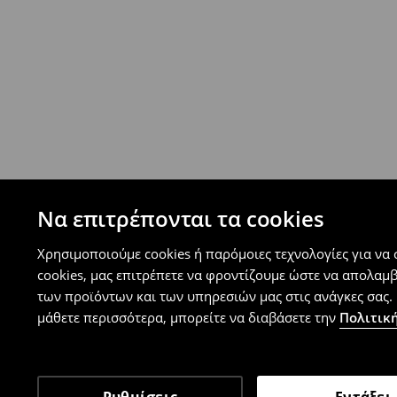
- Έως 40 EUR -
4.99 EUR
- Από 40 EUR -
ΔΩΡΕΑΝ
-
μεγιστο όριο συνόλου παραγγελιών 500 EUR
⟶
Ανακαλύψτε περισσότερες πληροφορίες
Πολιτική επιστροφών
Μπορείτε να επιστρέψετε τα προϊόντα δωρεάν
επιστροφής (δεν ισχύει για συγκεκριμένα αναβ
⟶
Λεπτομέρειες κανόνων επιστροφής
Να επιτρέπονται τα cookies
Χρησιμοποιούμε cookies ή παρόμοιες τεχνολογίες για να
cookies, μας επιτρέπετε να φροντίζουμε ώστε να απολαμ
των προϊόντων και των υπηρεσιών μας στις ανάγκες σας. 
μάθετε περισσότερα, μπορείτε να διαβάσετε την
Πολιτική