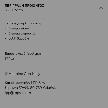
ΠΕΡΙΓΡΑΦΉ ΠΡΟΪΌΝΤΟΣ
509HD-99X
στρογγυλή λαιμόκοψη
τύπωμα πίσω
τύπωμα μπροστά
100% βαμβάκι
Βάρος υλικού: 200 gsm
177 cm
© Machine Gun Kelly
Κατασκευαστής
:
LPP S.A.
Łąkowa 39/44, 80-769 Gdańsk
lpp@lppsa.com