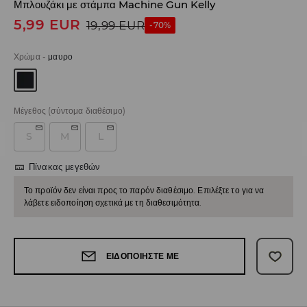
Μπλουζάκι με στάμπα Machine Gun Kelly
5,99
EUR
19,99
EUR
-70%
Χρώμα
-
μαυρο
Μέγεθος
(σύντομα διαθέσιμο)
S
M
L
Πίνακας μεγεθών
Το προϊόν δεν είναι προς το παρόν διαθέσιμο. Επιλέξτε το για να
λάβετε ειδοποίηση σχετικά με τη διαθεσιμότητα.
ΕΙΔΟΠΟΙΉΣΤΕ ΜΕ