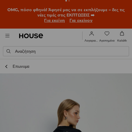
BACK TO SCHOOL
📒
Οι καλύτερες ιστορίες ξεκινούν πριν
χτυπήσει το πρώτο κουδούνι. Ξεκίνα τη σχολική χρονιά με
νέο look!
Για εκείνη
Για εκείνον
Αγαπημένα
Λογαριασμός
Καλάθι
Αναζήτηση
Επωνυμα