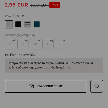
2,99
EUR
3,99
EUR
-25%
Χρώμα
-
λευκο
Μέγεθος
(εξαντλήθηκε)
XS
S
M
L
XL
Πίνακας μεγεθών
Το προϊόν δεν είναι προς το παρόν διαθέσιμο. Επιλέξτε το για να
λάβετε ειδοποίηση σχετικά με τη διαθεσιμότητα.
ΕΙΔΟΠΟΙΉΣΤΕ ΜΕ