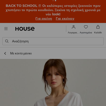
BACK TO SCHOOL
📒
Οι καλύτερες ιστορίες ξεκινούν πριν
χτυπήσει το πρώτο κουδούνι. Ξεκίνα τη σχολική χρονιά με
νέο look!
Για εκείνη
Για εκείνον
Αγαπημένα
Λογαριασμός
Καλάθι
Αναζήτηση
Με κοντο μανικι