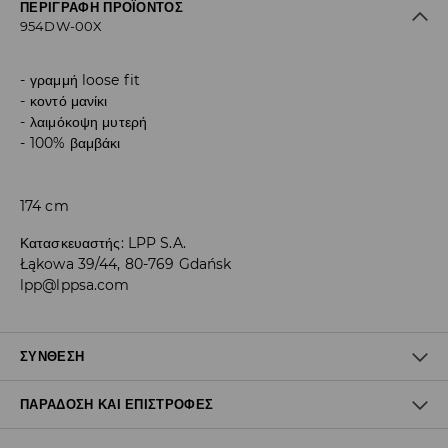
ΠΕΡΙΓΡΑΦΉ ΠΡΟΪΌΝΤΟΣ
954DW-00X
γραμμή loose fit
κοντό μανίκι
λαιμόκοψη μυτερή
100% βαμβάκι
174 cm
Κατασκευαστής
:
LPP S.A.
Łąkowa 39/44, 80-769 Gdańsk
lpp@lppsa.com
ΣΎΝΘΕΣΗ
ΠΑΡΆΔΟΣΗ ΚΑΙ ΕΠΙΣΤΡΟΦΈΣ
Ύφασμα I
:
100% ΒΑΜΒΑΚΙ
ΠΛΥΝΕΙ ΣΕ ΜΗΧΑΝΗΜΑ ΣΤΗ ΜΕΓΙΣΤΗ ΘΕΡΜΟΚΡΑΣΙΑ. 30° C -