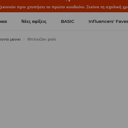
ξεκινούν πριν χτυπήσει το πρώτο κουδούνι. Ξεκίνα τη σχολική χρ
ικα
Νέες αφίξεις
BASIC
Influencers' Fave
κοντο μανικι
Μπλουζάκι polo