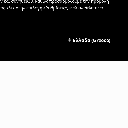
εων και συνηθειών, καθώς προσαρμόζουμε την προβολή
ς κλικ στην επιλογή «Ρυθμίσεις», ενώ αν θέλετε να
Ελλάδα (Greece)