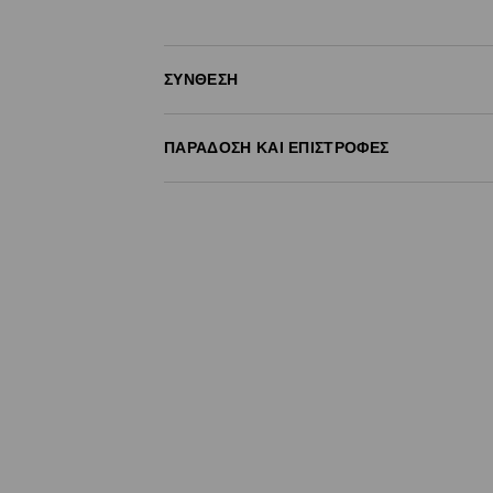
ΣΎΝΘΕΣΗ
100% ΒΑΜΒΑΚΙ
ΠΑΡΆΔΟΣΗ ΚΑΙ ΕΠΙΣΤΡΟΦΈΣ
Πολιτική αποστολών
Δωρεάν αποστολή από 40 EUR | Δωρεάν επι
Σημειώστε παράδοση
(
4 - 9 εργάσιμες ημέρ
- Έως 40 EUR -
3.99 EUR
- Από 40 EUR -
ΔΩΡΕΑΝ
- Ελαχιστοποιημένη πληρωμή
Επιστροφή ταχυμετάφορα
(
4 - 9 εργάσιμες 
- Έως 40 EUR -
4.99 EUR
- Από 40 EUR -
ΔΩΡΕΑΝ