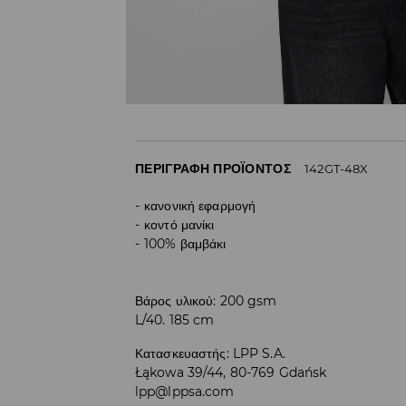
ΠΕΡΙΓΡΑΦΉ ΠΡΟΪΌΝΤΟΣ
142GT-48X
κανονική εφαρμογή
κοντό μανίκι
100% βαμβάκι
Βάρος υλικού: 200 gsm
L/40. 185 cm
Κατασκευαστής
:
LPP S.A.
Łąkowa 39/44, 80-769 Gdańsk
lpp@lppsa.com