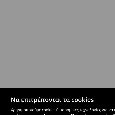
- Ελαχιστοποιημένη πληρωμή
Επιστροφή ταχυμετάφορα - ανατακταβλητ
- Έως 40 EUR -
4.99 EUR
- Από 40 EUR -
ΔΩΡΕΑΝ
-
μεγιστο όριο συνόλου παραγγελιών 500 EUR
⟶
Ανακαλύψτε περισσότερες πληροφορίες
Πολιτική επιστροφών
Μπορείτε να επιστρέψετε τα προϊόντα δωρεάν
επιστροφής (δεν ισχύει για συγκεκριμένα αναβ
⟶
Λεπτομέρειες κανόνων επιστροφής
Να επιτρέπονται τα cookies
Χρησιμοποιούμε cookies ή παρόμοιες τεχνολογίες για να