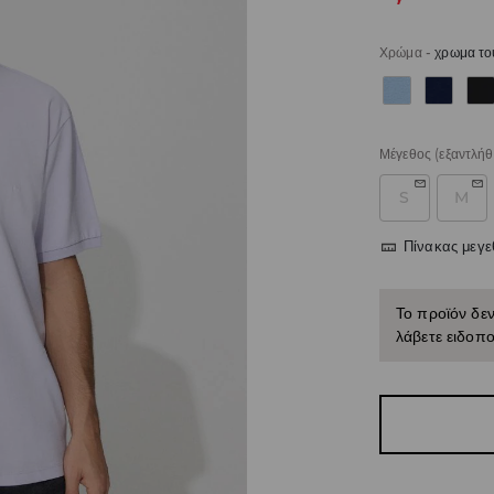
Χρώμα
-
χρωμα το
Μέγεθος
(εξαντλήθ
S
M
Πίνακας μεγ
Το προϊόν δεν
λάβετε ειδοπο