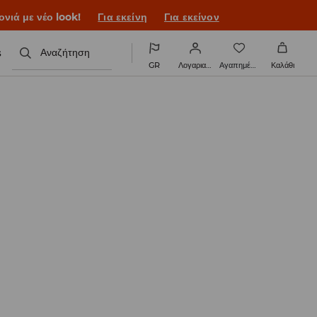
ονιά με νέο look!
Για εκείνη
Για εκείνον
s
Αναζήτηση
GR
Λογαριασμός
Αγαπημένα
Καλάθι