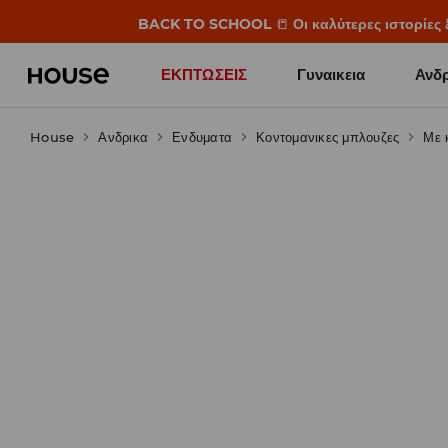
BACK TO SCHOOL
📒
Οι καλύτερες ιστορίες 
ΕΚΠΤΩΣΕΙΣ
Γυναικεια
Ανδρ
House
Ανδρικα
Ενδυματα
Κοντομανικες μπλουζες
Με 