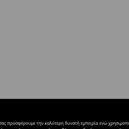
ή
(
4 - 9 εργάσιμες ημέρες
):
 εντός 30 ημερών με μόνο έξοδα
αλλόμενα προϊόντα).
 σας προσφέρουμε την καλύτερη δυνατή εμπειρία ενώ χρησιμοπο